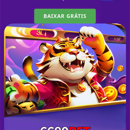
BAIXAR GRÁTIS