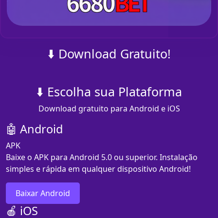
⬇️ Download Gratuito!
⬇️ Escolha sua Plataforma
Download gratuito para Android e iOS
🤖 Android
APK
Baixe o APK para Android 5.0 ou superior. Instalação
simples e rápida em qualquer dispositivo Android!
Baixar Android
🍎 iOS