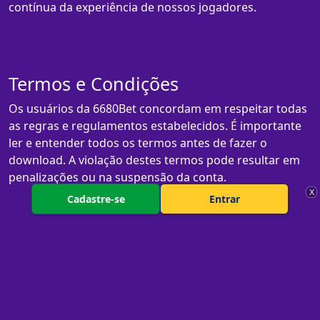
contínua da experiência de nossos jogadores.
Termos e Condições
Os usuários da 6680Bet concordam em respeitar todas
as regras e regulamentos estabelecidos. É importante
ler e entender todos os termos antes de fazer o
download. A violação destes termos pode resultar em
penalizações ou na suspensão da conta.
X
Cadastre-se
Entrar