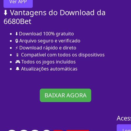
Ver APP
⬇️ Vantagens do Download da
6680Bet
⬇️ Download 100% gratuito
🔒 Arquivo seguro e verificado
⚡ Download rápido e direto
📱 Compatível com todos os dispositivos
🎮 Todos os jogos incluídos
🔔 Atualizações automáticas
BAIXAR AGORA
Aces
Log