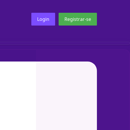
Login
Registrar-se