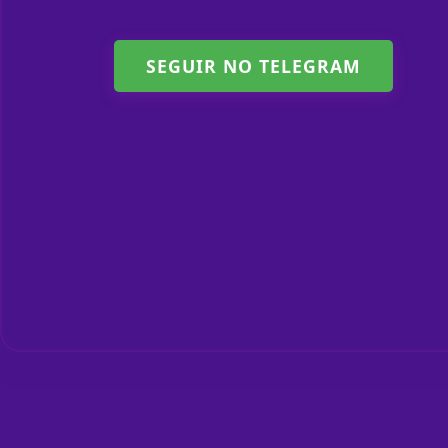
SEGUIR NO TELEGRAM