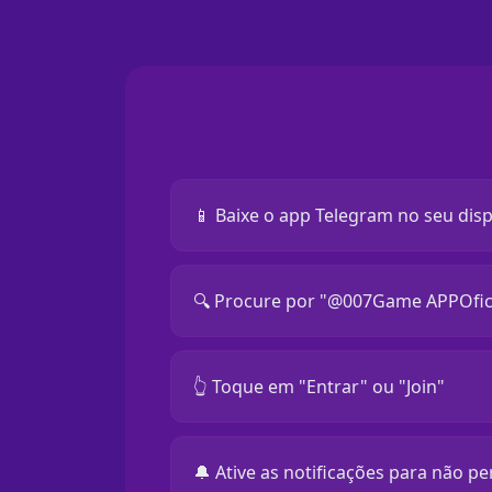
📱 Baixe o app Telegram no seu disp
🔍 Procure por "@007Game APPOfic
👆 Toque em "Entrar" ou "Join"
🔔 Ative as notificações para não p