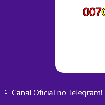
📱 Canal Oficial no Telegram!