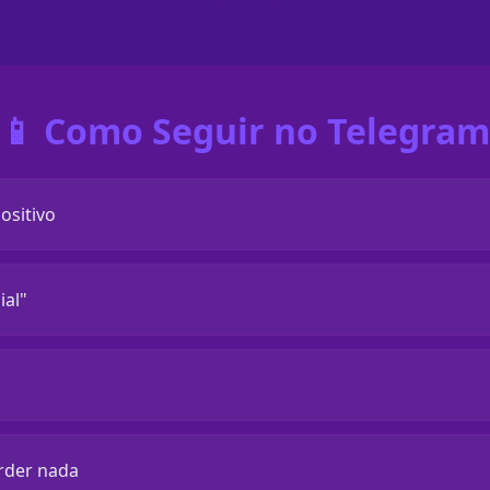
📱 Como Seguir no Telegram
ositivo
ial"
erder nada