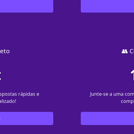
reto
👥 
t
espostas rápidas e
Junte-se a uma com
lizado!
compa
e