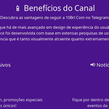
📱 Benefícios do Canal
Descubra as vantagens de seguir a 10Brl Com no Telegram
 que há de mais avançado em design de experiência do us
ace foi desenvolvida com base em extensas pesquisas de u
ncia que é tanto visualmente atraente quanto extremament
sivos
📢 Notí
m, promoções especiais
Fique por dentro d
s únicos!
eventos da