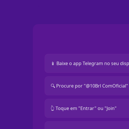
📱 Baixe o app Telegram no seu disp
🔍 Procure por "@10Brl ComOficial"
👆 Toque em "Entrar" ou "Join"