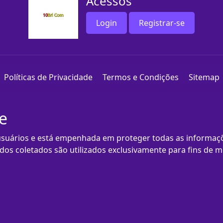
Acessos
Login
Registrar-se
Políticas de Privacidade
Termos e Condições
Sitemap
de
 usuários e está empenhada em proteger todas as informaç
os coletados são utilizados exclusivamente para fins de m