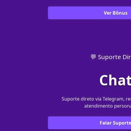
Ver Bônus
💬 Suporte Di
Cha
Suporte direto via Telegram, r
atendimento persona
Falar Suport