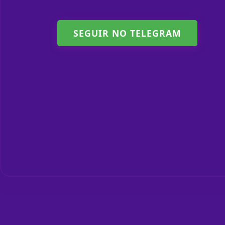
SEGUIR NO TELEGRAM