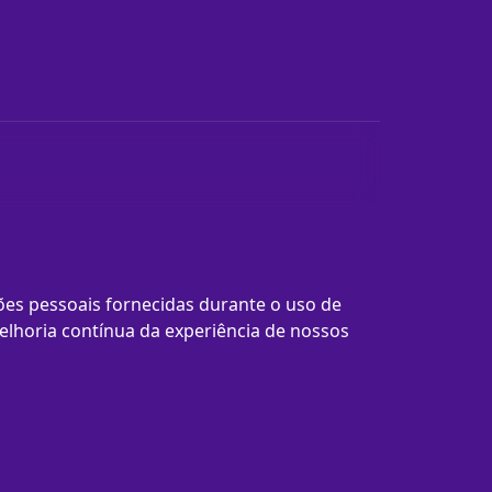
ões pessoais fornecidas durante o uso de
elhoria contínua da experiência de nossos