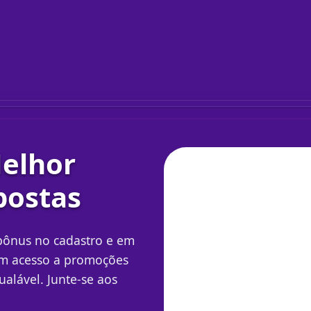
Melhor
postas
bônus no cadastro e em
em acesso a promoções
ualável. Junte-se aos