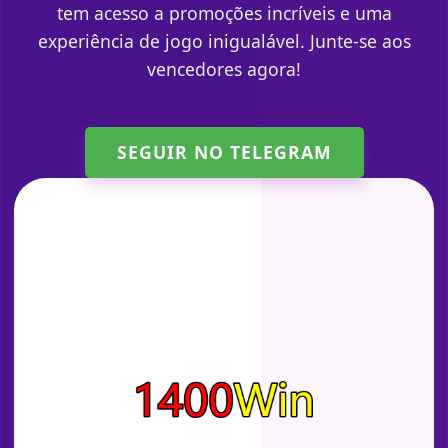
tem acesso a promoções incríveis e uma
experiência de jogo inigualável. Junte-se aos
vencedores agora!
SEGUIR NO TELEGRAM