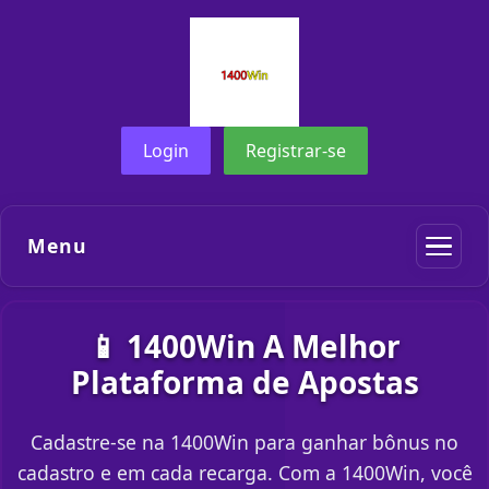
Login
Registrar-se
Menu
📱 1400Win A Melhor
Plataforma de Apostas
Cadastre-se na 1400Win para ganhar bônus no
cadastro e em cada recarga. Com a 1400Win, você