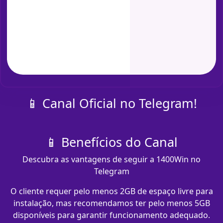
📱 Canal Oficial no Telegram!
📱 Benefícios do Canal
Descubra as vantagens de seguir a 1400Win no
Telegram
O cliente requer pelo menos 2GB de espaço livre para
instalação, mas recomendamos ter pelo menos 5GB
disponíveis para garantir funcionamento adequado.