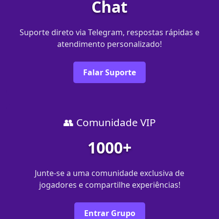
Chat
Suporte direto via Telegram, respostas rápidas e
atendimento personalizado!
Falar Suporte
👥 Comunidade VIP
1000+
Junte-se a uma comunidade exclusiva de
jogadores e compartilhe experiências!
Entrar Grupo