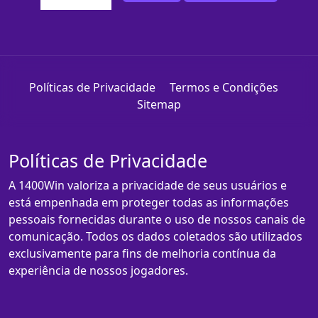
Políticas de Privacidade
Termos e Condições
Sitemap
Políticas de Privacidade
A 1400Win valoriza a privacidade de seus usuários e
está empenhada em proteger todas as informações
pessoais fornecidas durante o uso de nossos canais de
comunicação. Todos os dados coletados são utilizados
exclusivamente para fins de melhoria contínua da
experiência de nossos jogadores.