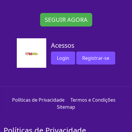
SEGUIR AGORA
Acessos
Login
Registrar-se
Políticas de Privacidade
Termos e Condições
Sitemap
Políticas de Privacidade