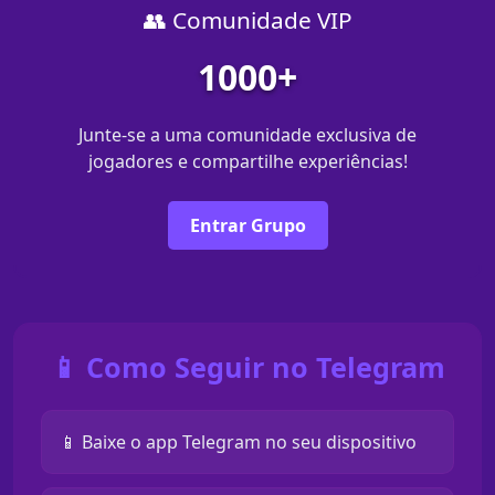
👥 Comunidade VIP
1000+
Junte-se a uma comunidade exclusiva de
jogadores e compartilhe experiências!
Entrar Grupo
📱 Como Seguir no Telegram
📱 Baixe o app Telegram no seu dispositivo