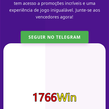
tem acesso a promoções incríveis e uma
experiência de jogo inigualável. Junte-se aos
vencedores agora!
SEGUIR NO TELEGRAM