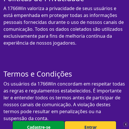
A 1766Win valoriza a privacidade de seus usuários e
está empenhada em proteger todas as informações
pessoais fornecidas durante o uso de nossos canais de
comunicação. Todos os dados coletados são utilizados
exclusivamente para fins de melhoria contínua da
experiência de nossos jogadores.
Termos e Condições
Os usuários da 1766Win concordam em respeitar todas
as regras e regulamentos estabelecidos. É importante
ler e entender todos os termos antes de participar de
nossos canais de comunicação. A violação destes
termos pode resultar em penalizações ou na
suspensão da conta.
X
Cadastre-se
Entrar