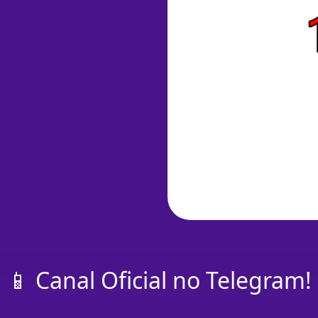
📱 Canal Oficial no Telegram!