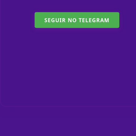
SEGUIR NO TELEGRAM