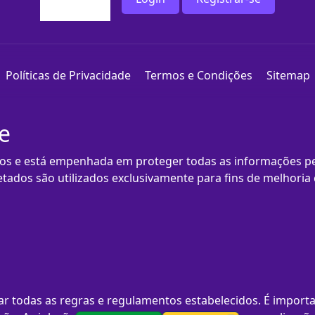
Políticas de Privacidade
Termos e Condições
Sitemap
de
rios e está empenhada em proteger todas as informações p
tados são utilizados exclusivamente para fins de melhoria
 todas as regras e regulamentos estabelecidos. É importa