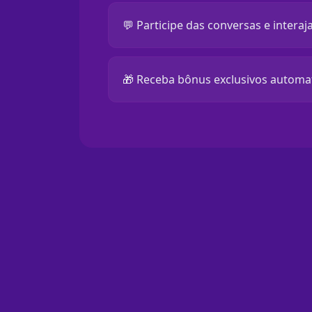
💬 Participe das conversas e interaj
🎁 Receba bônus exclusivos autom