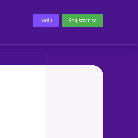
Login
Registrar-se