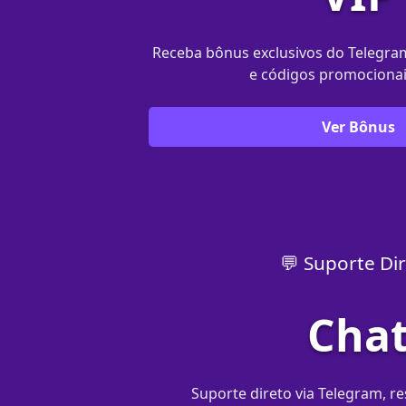
Receba bônus exclusivos do Telegra
e códigos promocionai
Ver Bônus
💬 Suporte Di
Cha
Suporte direto via Telegram, r