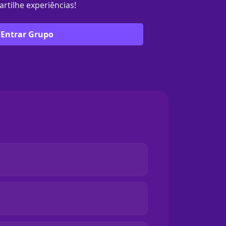
rtilhe experiências!
Entrar Grupo