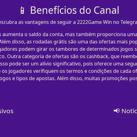
📱 Benefícios do Canal
scubra as vantagens de seguir a 2222Game Win no Teleg
as aumenta o saldo da conta, mas também proporciona uma 
 Além disso, as rodadas grátis são uma das ofertas mais pop
gadores podem girar os tambores de determinados jogos s
co. Outra categoria de ofertas são os cashback, que ree
so pode ser um alívio significativo, pois oferece uma seg
 os jogadores verifiquem os termos e condições de cada o
jogos e tipos de apostas. Além disso, muitas promoções p
sivos
📢 Notí