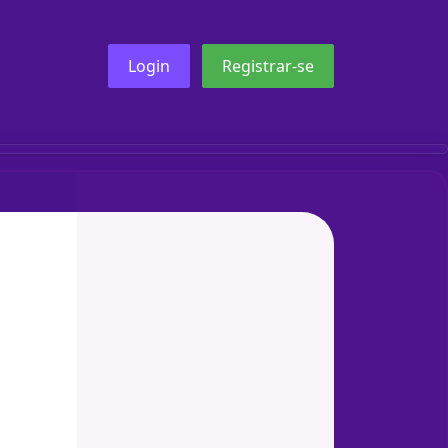
Login
Registrar-se