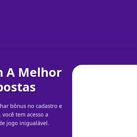
n A Melhor
postas
har bônus no cadastro e
 você tem acesso a
e jogo inigualável.