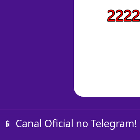
📱 Canal Oficial no Telegram!