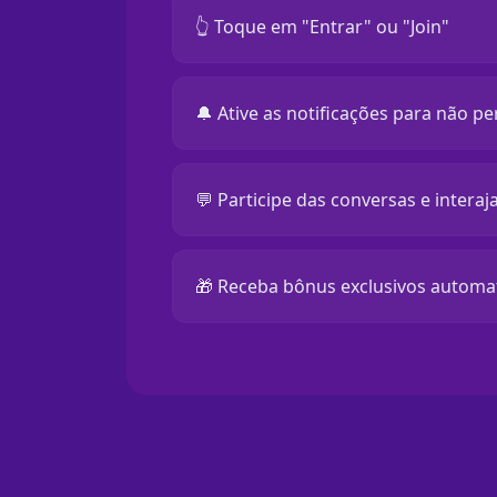
👆 Toque em "Entrar" ou "Join"
🔔 Ative as notificações para não p
💬 Participe das conversas e interaj
🎁 Receba bônus exclusivos autom