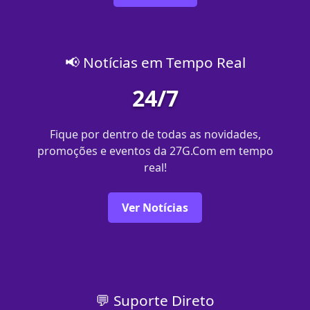
📢 Notícias em Tempo Real
24/7
Fique por dentro de todas as novidades,
promoções e eventos da 27G.Com em tempo
real!
Ver Notícias
💬 Suporte Direto