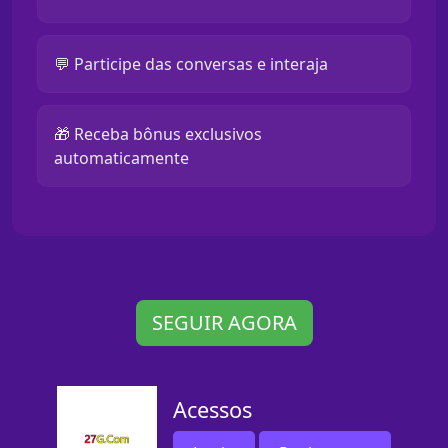
💬 Participe das conversas e interaja
🎁 Receba bônus exclusivos
automaticamente
SEGUIR AGORA
Acessos