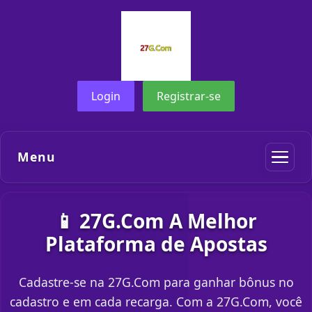
Login
Registrar-se
Menu
📱 27G.Com A Melhor
Plataforma de Apostas
Cadastre-se na 27G.Com para ganhar bônus no
cadastro e em cada recarga. Com a 27G.Com, você