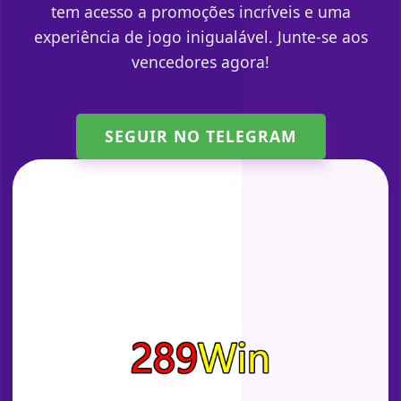
tem acesso a promoções incríveis e uma
experiência de jogo inigualável. Junte-se aos
vencedores agora!
SEGUIR NO TELEGRAM