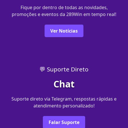
Fique por dentro de todas as novidades,
promoções e eventos da 289Win em tempo real!
Ver Notícias
💬 Suporte Direto
Chat
Suporte direto via Telegram, respostas rápidas e
atendimento personalizado!
Falar Suporte