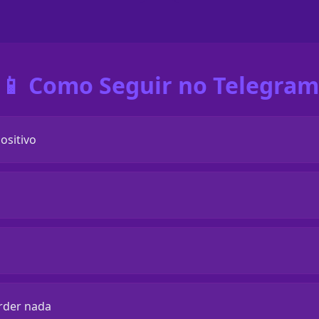
📱 Como Seguir no Telegram
ositivo
erder nada