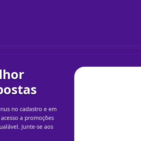
lhor
postas
ônus no cadastro e em
m acesso a promoções
ualável. Junte-se aos