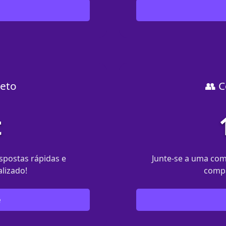
reto
👥 
t
espostas rápidas e
Junte-se a uma com
lizado!
compa
e