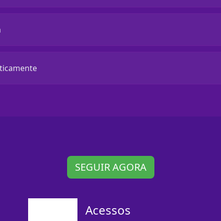
a
aticamente
SEGUIR AGORA
Acessos