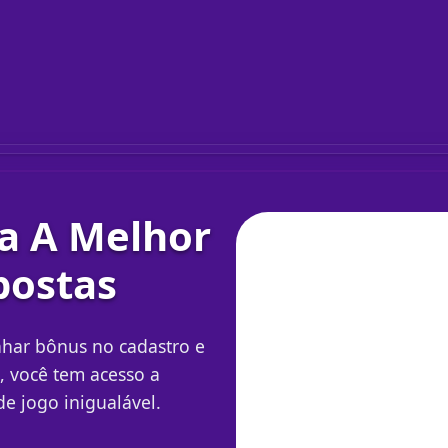
ma A Melhor
postas
nhar bônus no cadastro e
, você tem acesso a
e jogo inigualável.