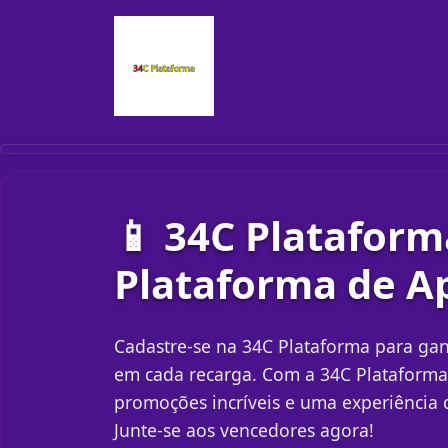
📱 34C Platafor
Plataforma de A
Cadastre-se na 34C Plataforma para ga
em cada recarga. Com a 34C Plataforma
promoções incríveis e uma experiência d
Junte-se aos vencedores agora!