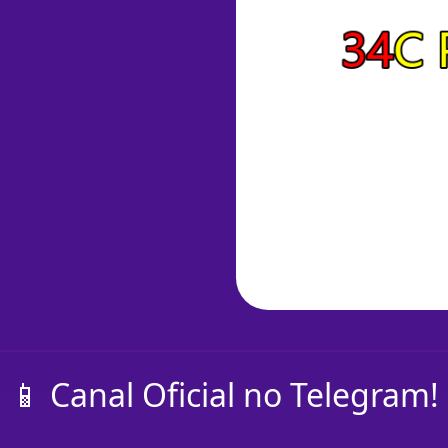
📱 Canal Oficial no Telegram!