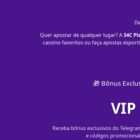
De
Quer apostar de qualquer lugar? A
34C Pl
cassino favoritos ou faça apostas espor
🎁 Bônus Exclu
VIP
Receba bônus exclusivos do Telegra
e códigos promocionai