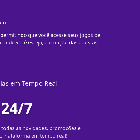
ram
 permitindo que você acesse seus jogos de
a onde você esteja, a emoção das apostas
cias em Tempo Real
24/7
e todas as novidades, promoções e
C Plataforma em tempo real!