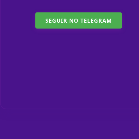
SEGUIR NO TELEGRAM