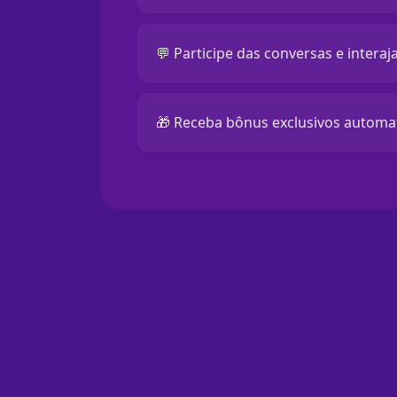
💬 Participe das conversas e interaj
🎁 Receba bônus exclusivos autom