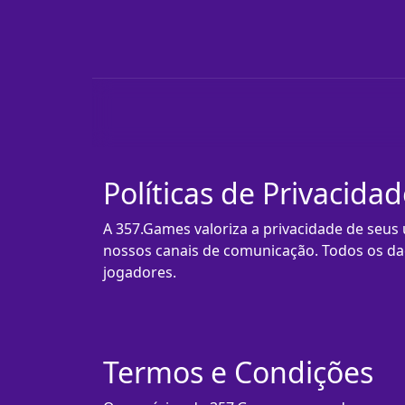
Políticas de Privacida
A 357.Games valoriza a privacidade de seu
nossos canais de comunicação. Todos os dad
jogadores.
Termos e Condições