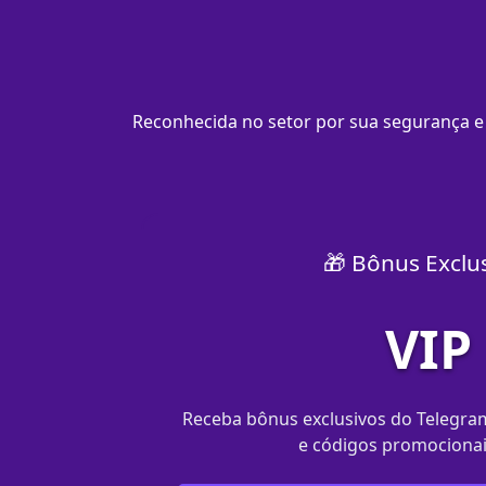
Reconhecida no setor por sua segurança e 
🎁 Bônus Exclu
VIP
Receba bônus exclusivos do Telegra
e códigos promocionai