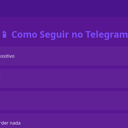
📱 Como Seguir no Telegram
ositivo
"
erder nada