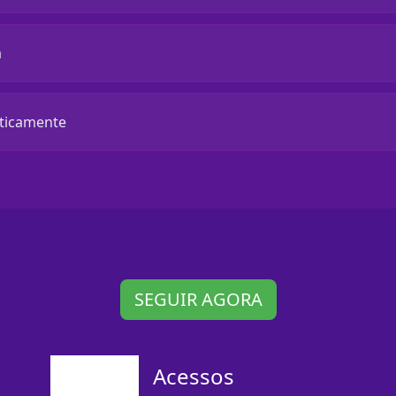
a
aticamente
SEGUIR AGORA
Acessos