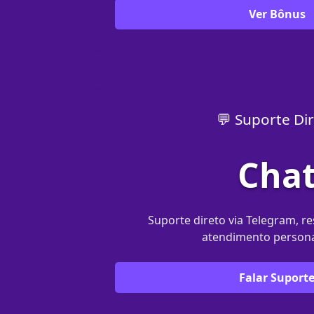
Ver Bônus
💬 Suporte Di
Cha
Suporte direto via Telegram, r
atendimento persona
Falar Suport