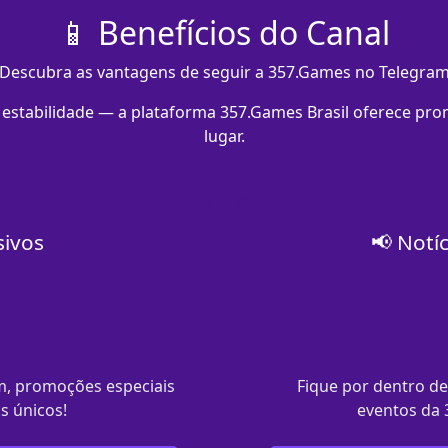
📱 Benefícios do Canal
Descubra as vantagens de seguir a 357.Games no Telegra
estabilidade — a plataforma 357.Games Brasil oferece pro
lugar.
sivos
📢 Notí
m, promoções especiais
Fique por dentro d
s únicos!
eventos da 