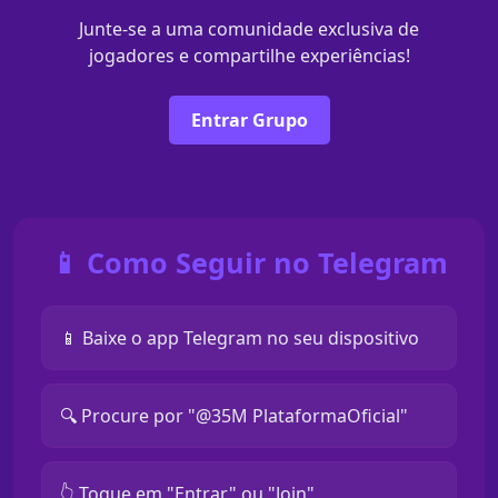
Junte-se a uma comunidade exclusiva de
jogadores e compartilhe experiências!
Entrar Grupo
📱 Como Seguir no Telegram
📱 Baixe o app Telegram no seu dispositivo
🔍 Procure por "@35M PlataformaOficial"
👆 Toque em "Entrar" ou "Join"