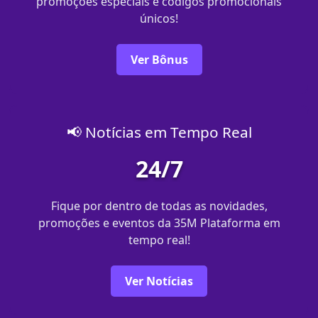
promoções especiais e códigos promocionais
únicos!
Ver Bônus
📢 Notícias em Tempo Real
24/7
Fique por dentro de todas as novidades,
promoções e eventos da 35M Plataforma em
tempo real!
Ver Notícias