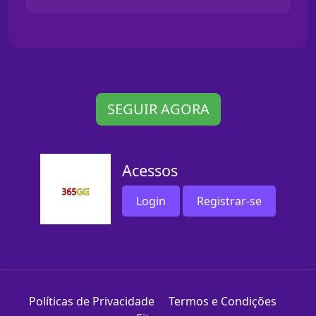
SEGUIR AGORA
Acessos
Login
Registrar-se
Políticas de Privacidade
Termos e Condições