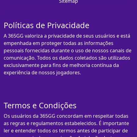
Sitemap
Políticas de Privacidade
A 365GG valoriza a privacidade de seus usuários e está
empenhada em proteger todas as informações
pessoais fornecidas durante o uso de nossos canais de
comunicação. Todos os dados coletados são utilizados
exclusivamente para fins de melhoria contínua da
experiência de nossos jogadores.
Termos e Condições
Os usuários da 365GG concordam em respeitar todas
as regras e regulamentos estabelecidos. É importante
ler e entender todos os termos antes de participar de