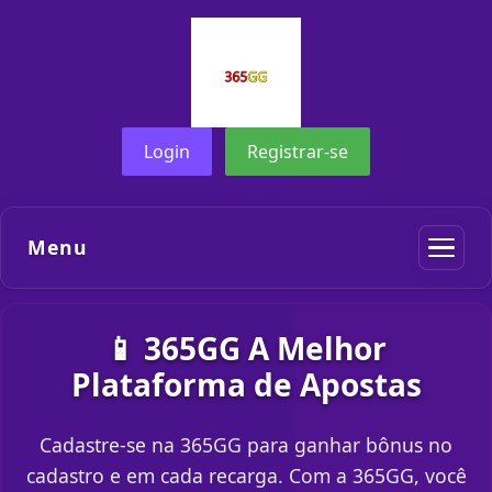
Login
Registrar-se
Menu
📱 365GG A Melhor
Plataforma de Apostas
Cadastre-se na 365GG para ganhar bônus no
cadastro e em cada recarga. Com a 365GG, você