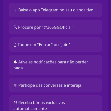
📱 Baixe o app Telegram no seu dispositivo
🔍 Procure por "@365GGOficial"
👆 Toque em "Entrar" ou "Join"
🔔 Ative as notificações para não perder
nada
💬 Participe das conversas e interaja
🎁 Receba bônus exclusivos
automaticamente