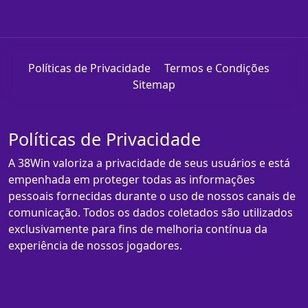
Políticas de Privacidade
Termos e Condições
Sitemap
Políticas de Privacidade
A 38Win valoriza a privacidade de seus usuários e está
empenhada em proteger todas as informações
pessoais fornecidas durante o uso de nossos canais de
comunicação. Todos os dados coletados são utilizados
exclusivamente para fins de melhoria contínua da
experiência de nossos jogadores.