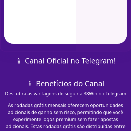
📱 Canal Oficial no Telegram!
📱 Benefícios do Canal
Descubra as vantagens de seguir a 38Win no Telegram
As rodadas grátis mensais oferecem oportunidades
adicionais de ganho sem risco, permitindo que você
experimente jogos premium sem fazer apostas
adicionais. Estas rodadas grátis são distribuídas entre