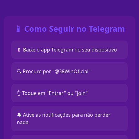
📱 Como Seguir no Telegram
📱 Baixe o app Telegram no seu dispositivo
🔍 Procure por "@38WinOficial"
👆 Toque em "Entrar" ou "Join"
🔔 Ative as notificações para não perder
nada