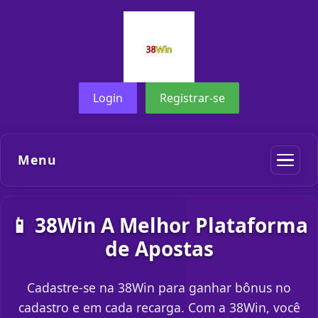
Login
Registrar-se
Menu
📱 38Win A Melhor Plataforma
de Apostas
Cadastre-se na 38Win para ganhar bônus no
cadastro e em cada recarga. Com a 38Win, você