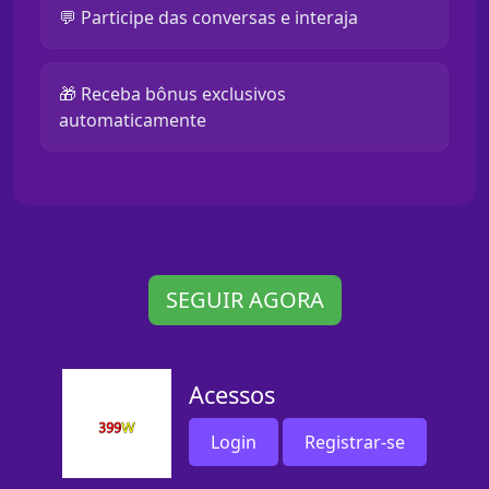
💬 Participe das conversas e interaja
🎁 Receba bônus exclusivos
automaticamente
SEGUIR AGORA
Acessos
Login
Registrar-se