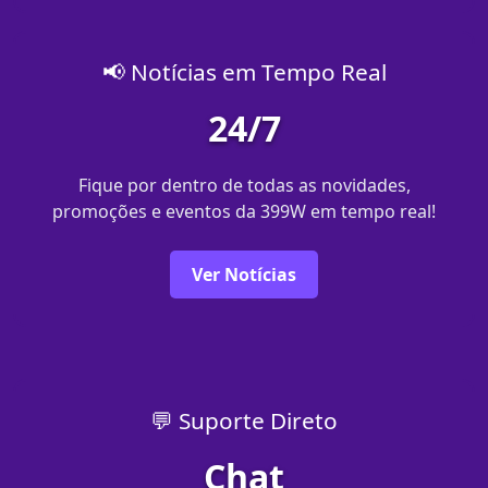
📢 Notícias em Tempo Real
24/7
Fique por dentro de todas as novidades,
promoções e eventos da 399W em tempo real!
Ver Notícias
💬 Suporte Direto
Chat