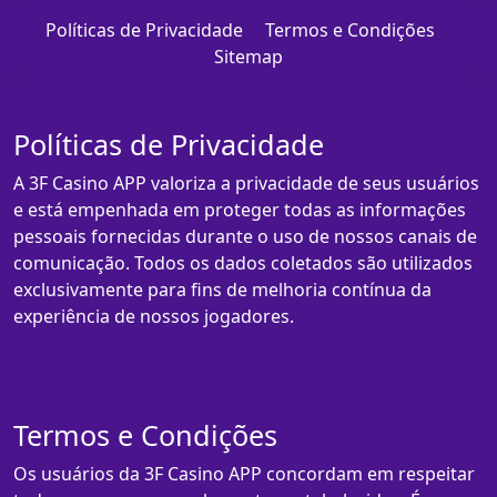
Políticas de Privacidade
Termos e Condições
Sitemap
Políticas de Privacidade
A 3F Casino APP valoriza a privacidade de seus usuários
e está empenhada em proteger todas as informações
pessoais fornecidas durante o uso de nossos canais de
comunicação. Todos os dados coletados são utilizados
exclusivamente para fins de melhoria contínua da
experiência de nossos jogadores.
Termos e Condições
Os usuários da 3F Casino APP concordam em respeitar