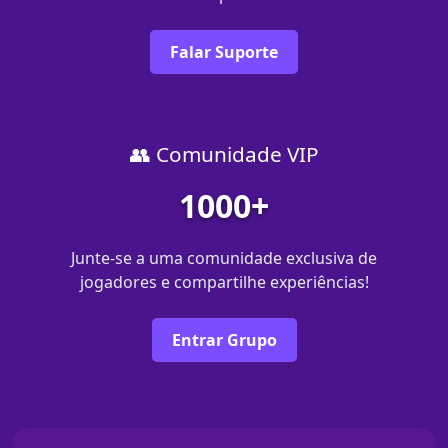
Falar Suporte
👥 Comunidade VIP
1000+
Junte-se a uma comunidade exclusiva de
jogadores e compartilhe experiências!
Entrar Grupo