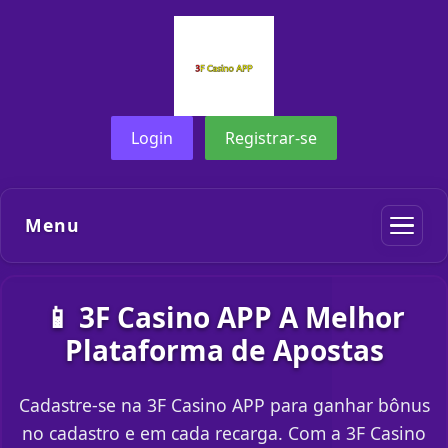
Login
Registrar-se
Menu
📱 3F Casino APP A Melhor
Plataforma de Apostas
Cadastre-se na 3F Casino APP para ganhar bônus
no cadastro e em cada recarga. Com a 3F Casino