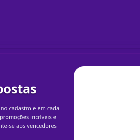
postas
 no cadastro e em cada
promoções incríveis e
unte-se aos vencedores