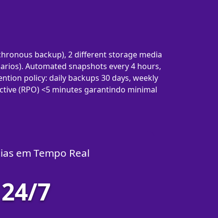
chronous backup), 2 different storage media
enarios). Automated snapshots every 4 hours,
ntion policy: daily backups 30 days, weekly
ective (RPO) <5 minutes garantindo minimal
cias em Tempo Real
24/7