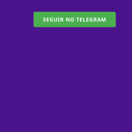
SEGUIR NO TELEGRAM