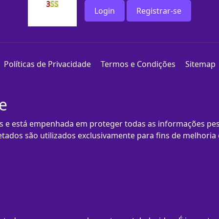
Login
Registrar-se
Políticas de Privacidade
Termos e Condições
Sitemap
de
ios e está empenhada em proteger todas as informações pe
tados são utilizados exclusivamente para fins de melhoria