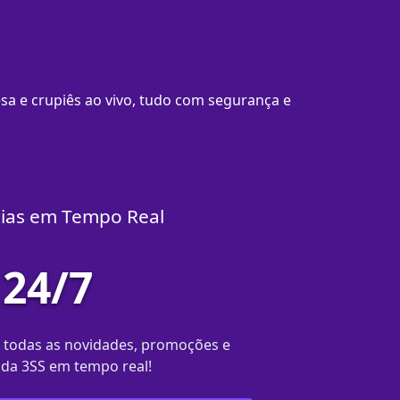
esa e crupiês ao vivo, tudo com segurança e
cias em Tempo Real
24/7
e todas as novidades, promoções e
 da 3SS em tempo real!