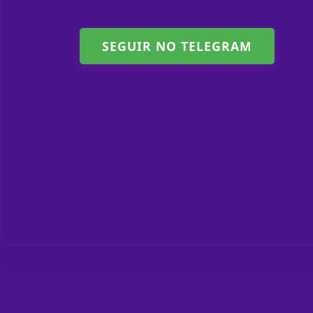
SEGUIR NO TELEGRAM