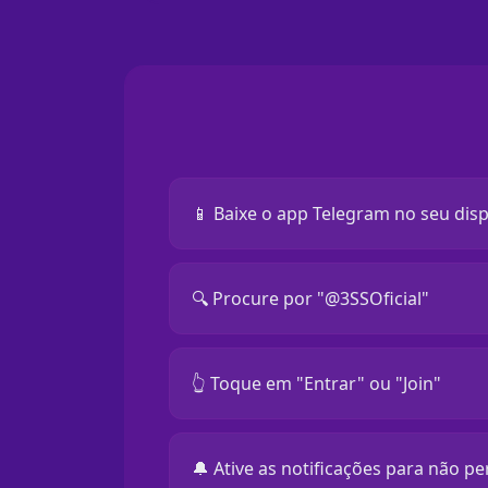
📱 Baixe o app Telegram no seu disp
🔍 Procure por "@3SSOficial"
👆 Toque em "Entrar" ou "Join"
🔔 Ative as notificações para não p