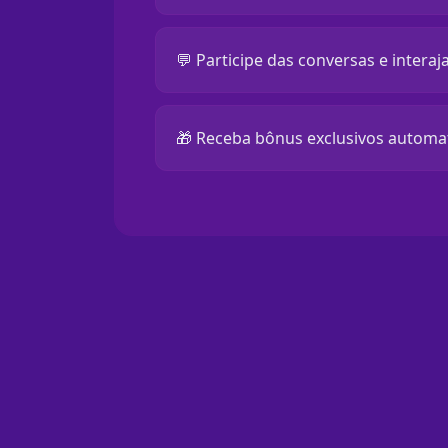
💬 Participe das conversas e interaj
🎁 Receba bônus exclusivos autom