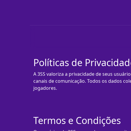
Políticas de Privacida
A 3SS valoriza a privacidade de seus usuár
canais de comunicação. Todos os dados cole
jogadores.
Termos e Condições