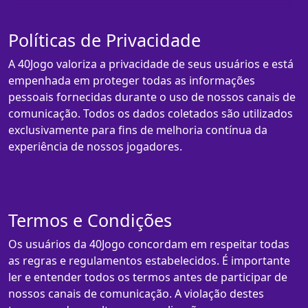
Políticas de Privacidade
A 40Jogo valoriza a privacidade de seus usuários e está
empenhada em proteger todas as informações
pessoais fornecidas durante o uso de nossos canais de
comunicação. Todos os dados coletados são utilizados
exclusivamente para fins de melhoria contínua da
experiência de nossos jogadores.
Termos e Condições
Os usuários da 40Jogo concordam em respeitar todas
as regras e regulamentos estabelecidos. É importante
ler e entender todos os termos antes de participar de
nossos canais de comunicação. A violação destes