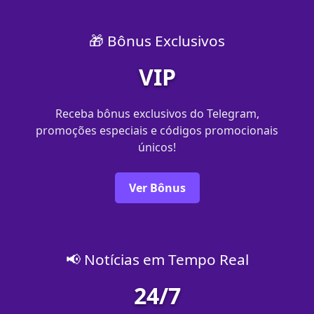
🎁 Bônus Exclusivos
VIP
Receba bônus exclusivos do Telegram,
promoções especiais e códigos promocionais
únicos!
Ver Bônus
📢 Notícias em Tempo Real
24/7