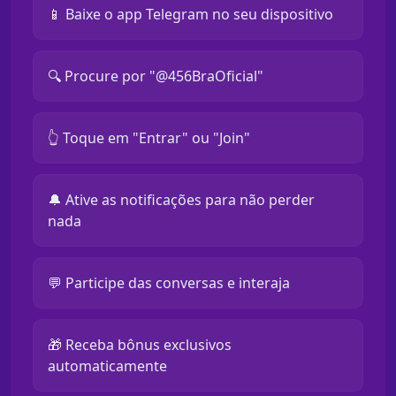
📱 Baixe o app Telegram no seu dispositivo
🔍 Procure por "@456BraOficial"
👆 Toque em "Entrar" ou "Join"
🔔 Ative as notificações para não perder
nada
💬 Participe das conversas e interaja
🎁 Receba bônus exclusivos
automaticamente