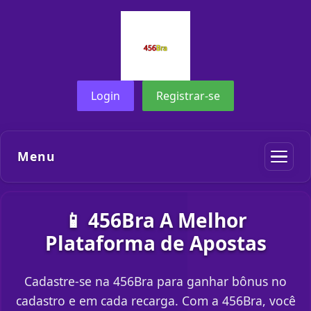
Login
Registrar-se
Menu
📱 456Bra A Melhor
Plataforma de Apostas
Cadastre-se na 456Bra para ganhar bônus no
cadastro e em cada recarga. Com a 456Bra, você