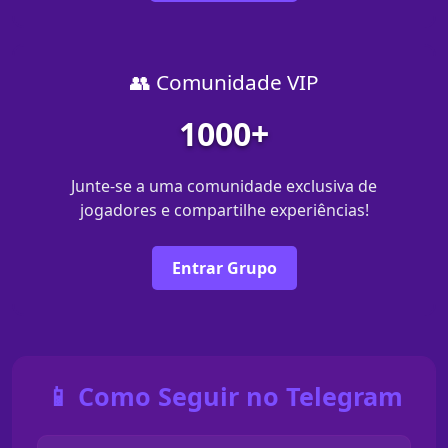
👥 Comunidade VIP
1000+
Junte-se a uma comunidade exclusiva de
jogadores e compartilhe experiências!
Entrar Grupo
📱 Como Seguir no Telegram