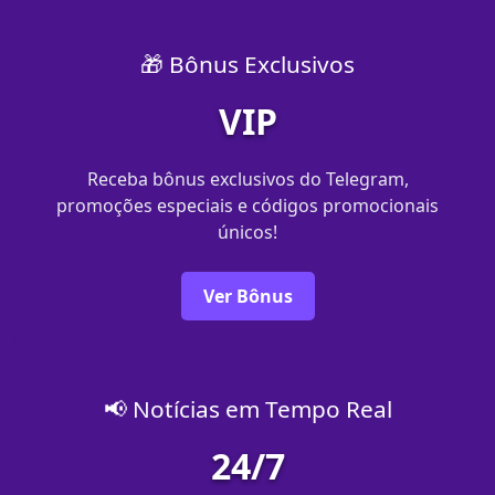
🎁 Bônus Exclusivos
VIP
Receba bônus exclusivos do Telegram,
promoções especiais e códigos promocionais
únicos!
Ver Bônus
📢 Notícias em Tempo Real
24/7