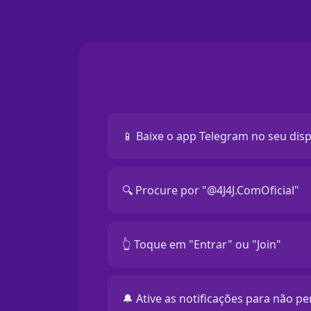
📱 Baixe o app Telegram no seu disp
🔍 Procure por "@4J4J.ComOficial"
👆 Toque em "Entrar" ou "Join"
🔔 Ative as notificações para não p