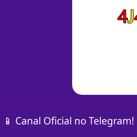
📱 Canal Oficial no Telegram!