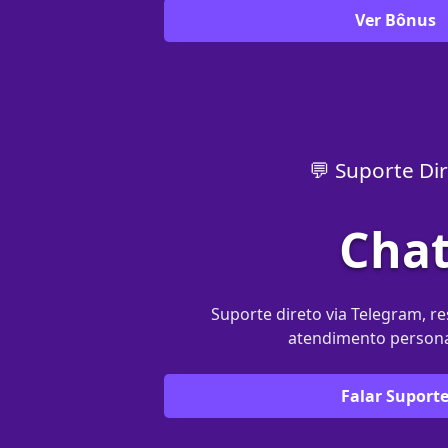
Ver Bônus
💬 Suporte Di
Cha
Suporte direto via Telegram, r
atendimento persona
Falar Suport