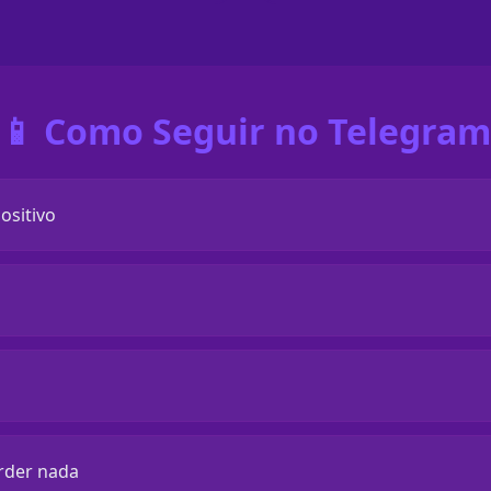
📱 Como Seguir no Telegram
ositivo
erder nada