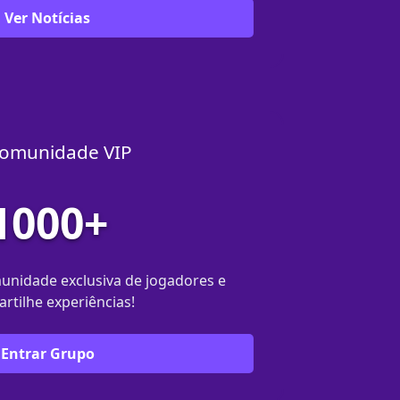
Ver Notícias
Comunidade VIP
1000+
unidade exclusiva de jogadores e
rtilhe experiências!
Entrar Grupo