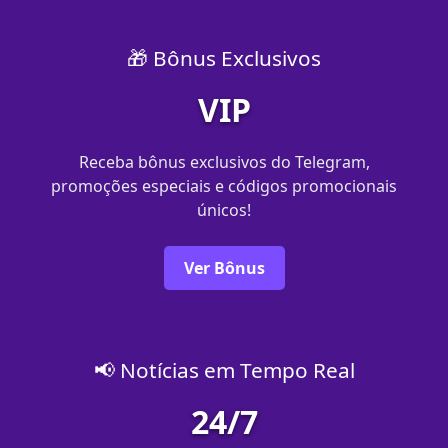
🎁 Bônus Exclusivos
VIP
Receba bônus exclusivos do Telegram,
promoções especiais e códigos promocionais
únicos!
Ver Bônus
📢 Notícias em Tempo Real
24/7