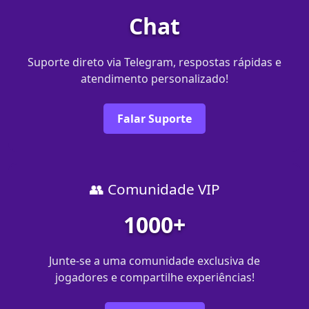
Chat
Suporte direto via Telegram, respostas rápidas e
atendimento personalizado!
Falar Suporte
👥 Comunidade VIP
1000+
Junte-se a uma comunidade exclusiva de
jogadores e compartilhe experiências!