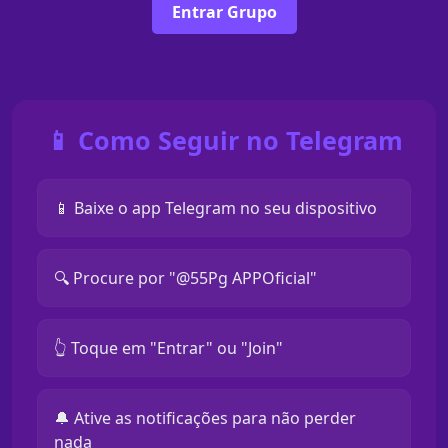
Entrar Grupo
📱 Como Seguir no Telegram
📱 Baixe o app Telegram no seu dispositivo
🔍 Procure por "@55Pg APPOficial"
👆 Toque em "Entrar" ou "Join"
🔔 Ative as notificações para não perder
nada