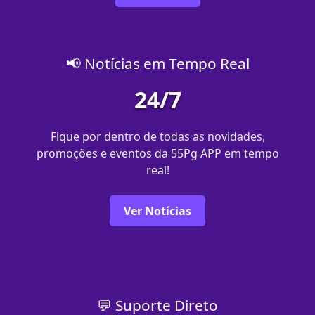
📢 Notícias em Tempo Real
24/7
Fique por dentro de todas as novidades,
promoções e eventos da 55Pg APP em tempo
real!
Ver Notícias
💬 Suporte Direto