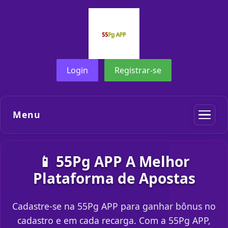
Login
Registrar-se
Menu
📱 55Pg APP A Melhor
Plataforma de Apostas
Cadastre-se na 55Pg APP para ganhar bônus no
cadastro e em cada recarga. Com a 55Pg APP,