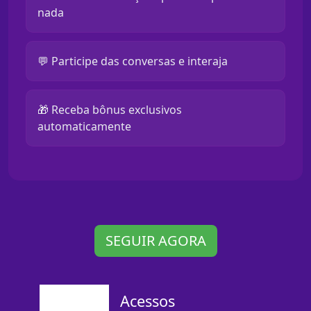
nada
💬 Participe das conversas e interaja
🎁 Receba bônus exclusivos
automaticamente
SEGUIR AGORA
Acessos