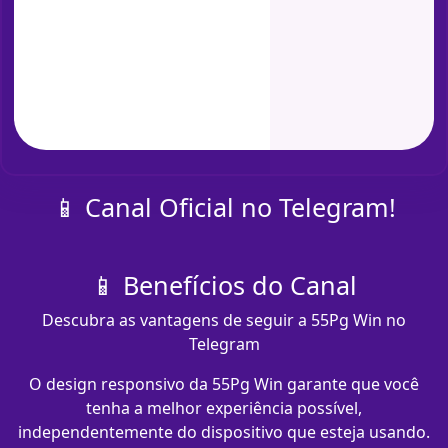
📱 Canal Oficial no Telegram!
📱 Benefícios do Canal
Descubra as vantagens de seguir a 55Pg Win no
Telegram
O design responsivo da 55Pg Win garante que você
tenha a melhor experiência possível,
independentemente do dispositivo que esteja usando.