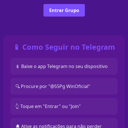
Entrar Grupo
📱 Como Seguir no Telegram
📱 Baixe o app Telegram no seu dispositivo
🔍 Procure por "@55Pg WinOficial"
👆 Toque em "Entrar" ou "Join"
🔔 Ative as notificações para não perder