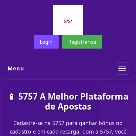
Login
Registrar-se
Menu
📱 5757 A Melhor Plataforma
de Apostas
Cadastre-se na 5757 para ganhar bônus no
cadastro e em cada recarga. Com a 5757, você