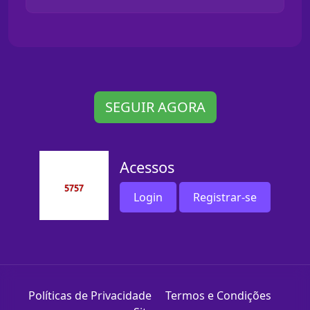
SEGUIR AGORA
Acessos
Login
Registrar-se
Políticas de Privacidade
Termos e Condições