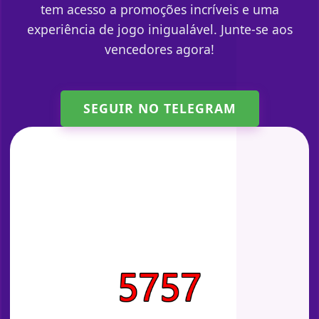
tem acesso a promoções incríveis e uma
experiência de jogo inigualável. Junte-se aos
vencedores agora!
SEGUIR NO TELEGRAM