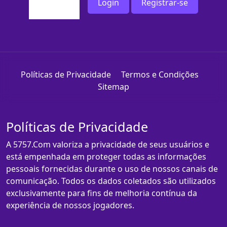
Login
Registrar-se
Políticas de Privacidade
Termos e Condições
Sitemap
Políticas de Privacidade
A 5757.Com valoriza a privacidade de seus usuários e
está empenhada em proteger todas as informações
pessoais fornecidas durante o uso de nossos canais de
comunicação. Todos os dados coletados são utilizados
exclusivamente para fins de melhoria contínua da
experiência de nossos jogadores.