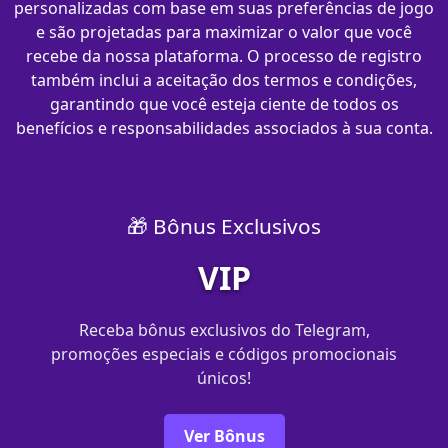
personalizadas com base em suas preferências de jogo
e são projetadas para maximizar o valor que você
recebe da nossa plataforma. O processo de registro
também inclui a aceitação dos termos e condições,
garantindo que você esteja ciente de todos os
benefícios e responsabilidades associados à sua conta.
🎁 Bônus Exclusivos
VIP
Receba bônus exclusivos do Telegram,
promoções especiais e códigos promocionais
únicos!
Ver Bônus