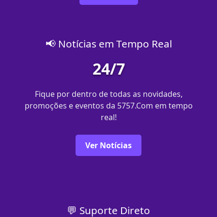
📢 Notícias em Tempo Real
24/7
Fique por dentro de todas as novidades,
promoções e eventos da 5757.Com em tempo
real!
Ver Notícias
💬 Suporte Direto