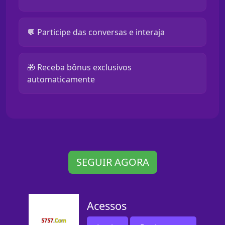
💬 Participe das conversas e interaja
🎁 Receba bônus exclusivos
automaticamente
SEGUIR AGORA
Acessos