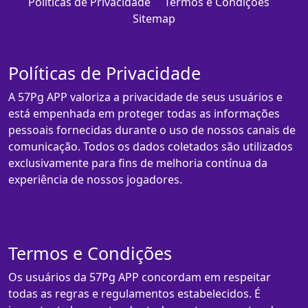
Políticas de Privacidade
Termos e Condições
Sitemap
Políticas de Privacidade
A 57Pg APP valoriza a privacidade de seus usuários e
está empenhada em proteger todas as informações
pessoais fornecidas durante o uso de nossos canais de
comunicação. Todos os dados coletados são utilizados
exclusivamente para fins de melhoria contínua da
experiência de nossos jogadores.
Termos e Condições
Os usuários da 57Pg APP concordam em respeitar
todas as regras e regulamentos estabelecidos. É