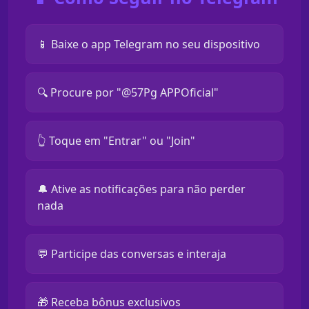
📱 Baixe o app Telegram no seu dispositivo
🔍 Procure por "@57Pg APPOficial"
👆 Toque em "Entrar" ou "Join"
🔔 Ative as notificações para não perder
nada
💬 Participe das conversas e interaja
🎁 Receba bônus exclusivos