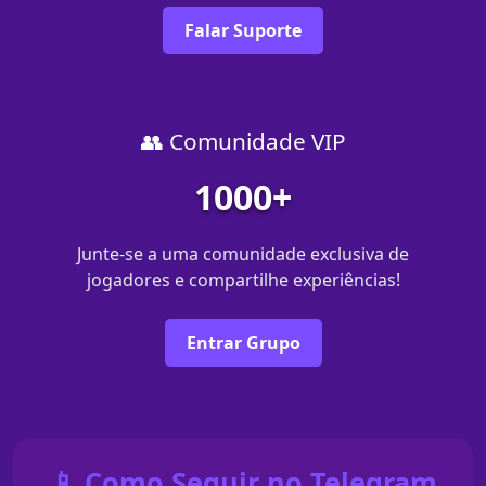
Falar Suporte
👥 Comunidade VIP
1000+
Junte-se a uma comunidade exclusiva de
jogadores e compartilhe experiências!
Entrar Grupo
📱 Como Seguir no Telegram