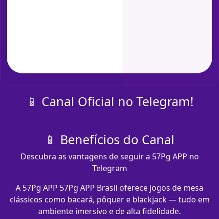
📱 Canal Oficial no Telegram!
📱 Benefícios do Canal
Descubra as vantagens de seguir a 57Pg APP no
Telegram
A 57Pg APP 57Pg APP Brasil oferece jogos de mesa
clássicos como bacará, pôquer e blackjack — tudo em
ambiente imersivo e de alta fidelidade.