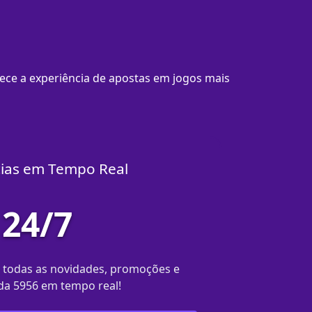
rece a experiência de apostas em jogos mais
cias em Tempo Real
24/7
e todas as novidades, promoções e
da 5956 em tempo real!