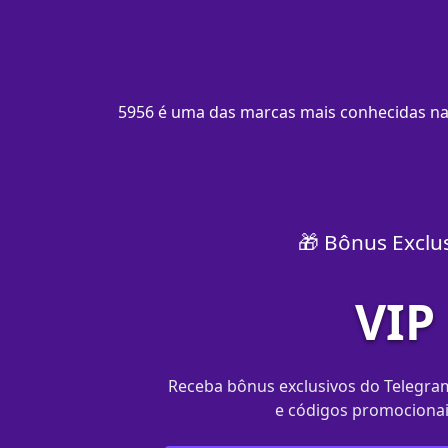
5956 é uma das marcas mais conhecidas na i
🎁 Bônus Exclu
VIP
Receba bônus exclusivos do Telegra
e códigos promocionai