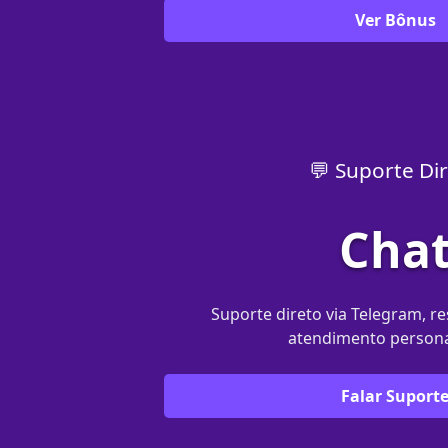
Ver Bônus
💬 Suporte Di
Cha
Suporte direto via Telegram, r
atendimento persona
Falar Suport