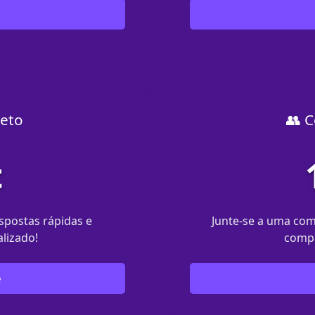
reto
👥 
t
espostas rápidas e
Junte-se a uma com
lizado!
compa
e