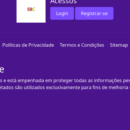
Acessos
Login
Registrar-se
Políticas de Privacidade
Termos e Condições
Sitemap
de
ios e está empenhada em proteger todas as informações pe
tados são utilizados exclusivamente para fins de melhoria