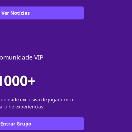
Ver Notícias
Comunidade VIP
1000+
unidade exclusiva de jogadores e
rtilhe experiências!
Entrar Grupo