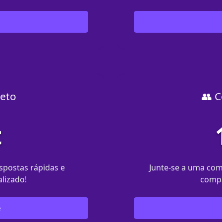
reto
👥 
t
espostas rápidas e
Junte-se a uma com
lizado!
compa
e