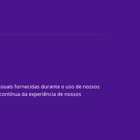
ssoais fornecidas durante o uso de nossos
 contínua da experiência de nossos