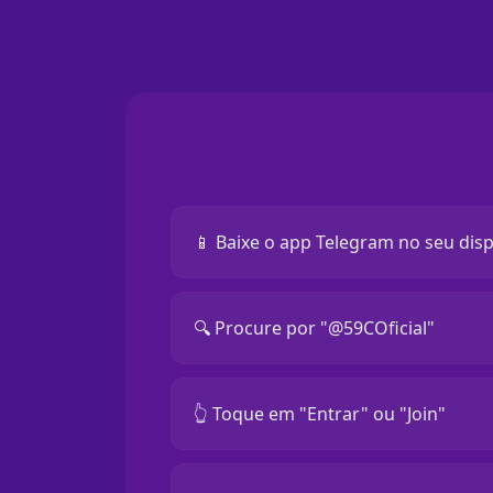
📱 Baixe o app Telegram no seu disp
🔍 Procure por "@59COficial"
👆 Toque em "Entrar" ou "Join"