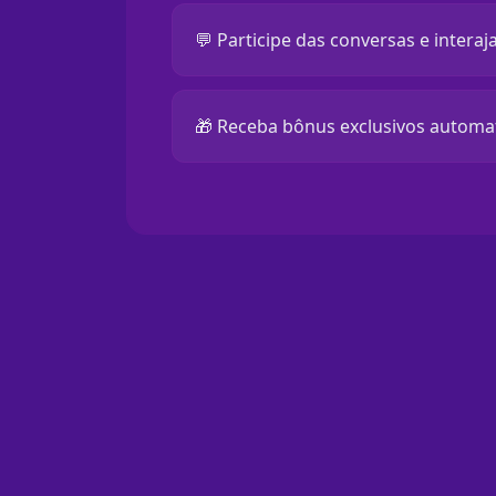
💬 Participe das conversas e interaj
🎁 Receba bônus exclusivos autom