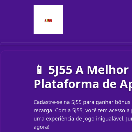
📱 5J55 A Melhor
Plataforma de A
Cadastre-se na 5J55 para ganhar bônus
recarga. Com a 5J55, você tem acesso a 
uma experiência de jogo inigualável. J
agora!