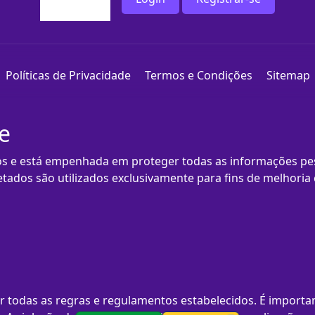
Políticas de Privacidade
Termos e Condições
Sitemap
de
rios e está empenhada em proteger todas as informações pe
tados são utilizados exclusivamente para fins de melhoria
 todas as regras e regulamentos estabelecidos. É importan