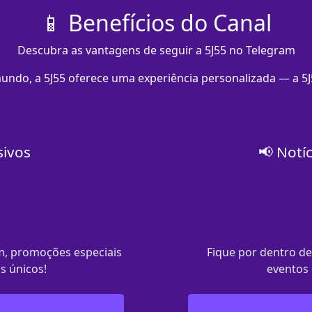
📱 Benefícios do Canal
Descubra as vantagens de seguir a 5J55 no Telegram
do, a 5J55 oferece uma experiência personalizada — a 5J55
sivos
📢 Notí
m, promoções especiais
Fique por dentro d
s únicos!
eventos 