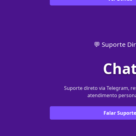
💬 Suporte Di
Cha
Suporte direto via Telegram, r
atendimento persona
Falar Suport