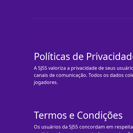
Políticas de Privacida
A 5J55 valoriza a privacidade de seus usuá
canais de comunicação. Todos os dados cole
jogadores.
Termos e Condições
Os usuários da 5J55 concordam em respeitar