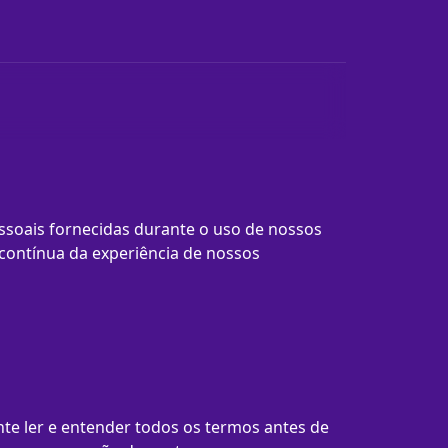
ssoais fornecidas durante o uso de nossos
 contínua da experiência de nossos
te ler e entender todos os termos antes de