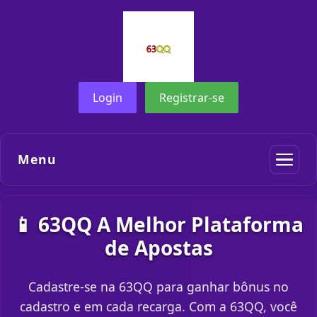
Login
Registrar-se
Menu
📱 63QQ A Melhor Plataforma
de Apostas
Cadastre-se na 63QQ para ganhar bônus no
cadastro e em cada recarga. Com a 63QQ, você