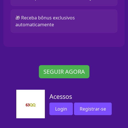
🎁 Receba bônus exclusivos
automaticamente
SEGUIR AGORA
Acessos
Login
Registrar-se