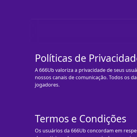
Políticas de Privacida
A 666Ub valoriza a privacidade de seus usu
nossos canais de comunicação. Todos os dad
jogadores.
Termos e Condições
Os usuários da 666Ub concordam em respeit