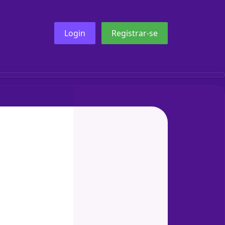
Login
Registrar-se