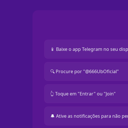
📱 Baixe o app Telegram no seu disp
🔍 Procure por "@666UbOficial"
👆 Toque em "Entrar" ou "Join"
🔔 Ative as notificações para não p