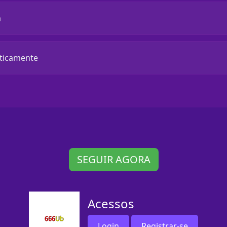
a
aticamente
SEGUIR AGORA
Acessos
Login
Registrar-se