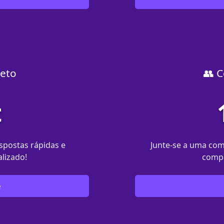
reto
👥 
t
espostas rápidas e
Junte-se a uma com
lizado!
compa
e