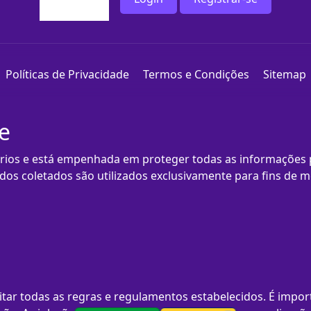
Políticas de Privacidade
Termos e Condições
Sitemap
de
ários e está empenhada em proteger todas as informações 
os coletados são utilizados exclusivamente para fins de m
ar todas as regras e regulamentos estabelecidos. É import