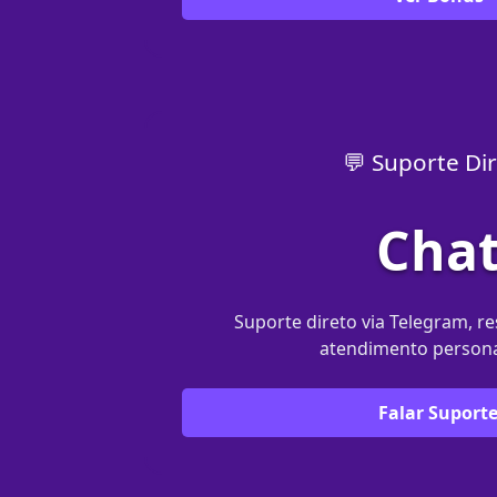
💬 Suporte Di
Cha
Suporte direto via Telegram, r
atendimento persona
Falar Suport