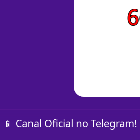
📱 Canal Oficial no Telegram!