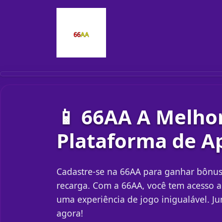
📱 66AA A Melho
Plataforma de A
Cadastre-se na 66AA para ganhar bônus
recarga. Com a 66AA, você tem acesso a
uma experiência de jogo inigualável. J
agora!