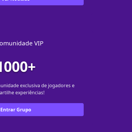
Comunidade VIP
1000+
unidade exclusiva de jogadores e
rtilhe experiências!
Entrar Grupo