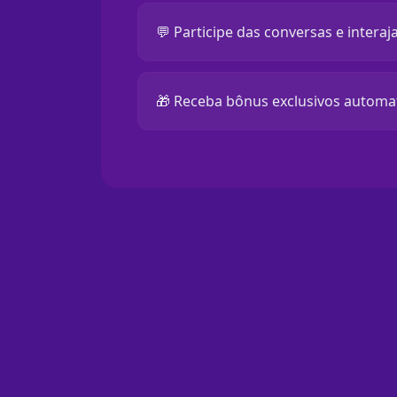
💬 Participe das conversas e interaj
🎁 Receba bônus exclusivos autom