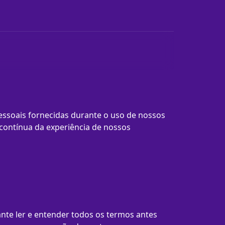
essoais fornecidas durante o uso de nossos
 contínua da experiência de nossos
nte ler e entender todos os termos antes