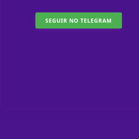
SEGUIR NO TELEGRAM