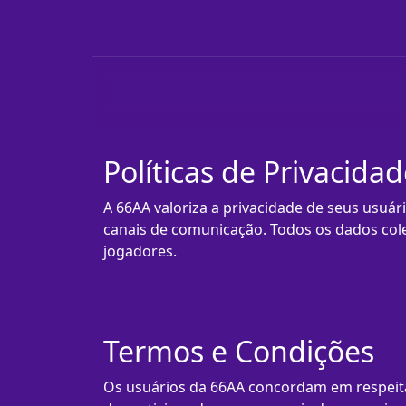
Políticas de Privacida
A 66AA valoriza a privacidade de seus usuá
canais de comunicação. Todos os dados cole
jogadores.
Termos e Condições
Os usuários da 66AA concordam em respeitar