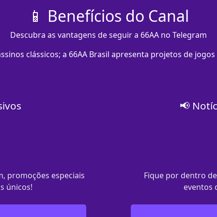
📱 Benefícios do Canal
Descubra as vantagens de seguir a 66AA no Telegram
ssinos clássicos; a 66AA Brasil apresenta projetos de jogos
sivos
📢 Notí
m, promoções especiais
Fique por dentro d
s únicos!
eventos 