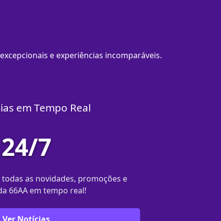
 excepcionais e experiências incomparáveis.
cias em Tempo Real
24/7
e todas as novidades, promoções e
da 66AA em tempo real!
Ver Notícias