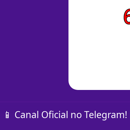
📱 Canal Oficial no Telegram!