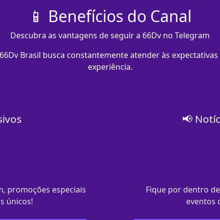
📱 Benefícios do Canal
Descubra as vantagens de seguir a 66Dv no Telegram
 66Dv Brasil busca constantemente atender às expectativas
experiência.
sivos
📢 Notí
m, promoções especiais
Fique por dentro d
s únicos!
eventos 