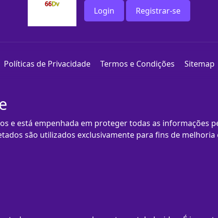
Login
Registrar-se
Políticas de Privacidade
Termos e Condições
Sitemap
de
rios e está empenhada em proteger todas as informações p
tados são utilizados exclusivamente para fins de melhoria