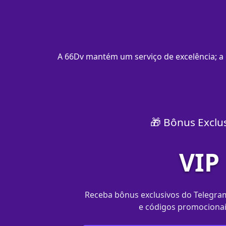
A 66Dv mantém um serviço de excelência; a
🎁 Bônus Exclu
VIP
Receba bônus exclusivos do Telegra
e códigos promocionai