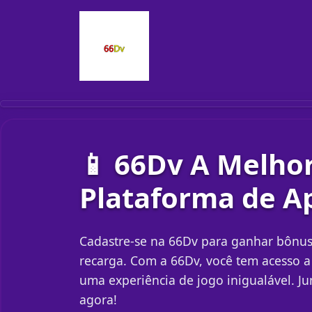
📱 66Dv A Melho
Plataforma de A
Cadastre-se na 66Dv para ganhar bônus
recarga. Com a 66Dv, você tem acesso a
uma experiência de jogo inigualável. J
agora!