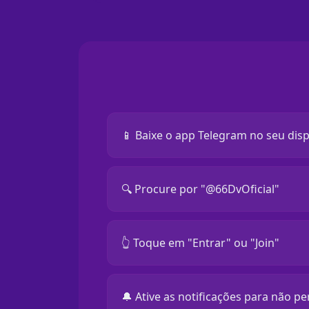
📱 Baixe o app Telegram no seu disp
🔍 Procure por "@66DvOficial"
👆 Toque em "Entrar" ou "Join"
🔔 Ative as notificações para não p