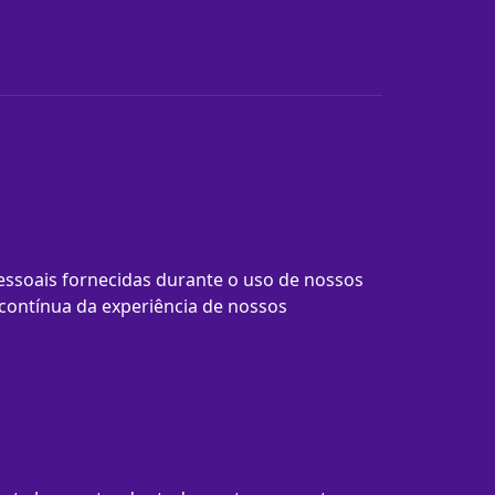
essoais fornecidas durante o uso de nossos
 contínua da experiência de nossos