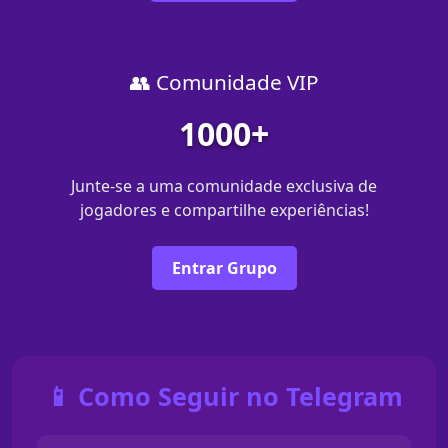
👥 Comunidade VIP
1000+
Junte-se a uma comunidade exclusiva de
jogadores e compartilhe experiências!
Entrar Grupo
📱 Como Seguir no Telegram