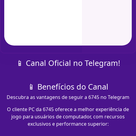
📱 Canal Oficial no Telegram!
📱 Benefícios do Canal
Descubra as vantagens de seguir a 6745 no Telegram
O cliente PC da 6745 oferece a melhor experiência de
jogo para usuários de computador, com recursos
exclusivos e performance superior: