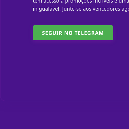
tem acesso a promoções incríveis e uma
inigualável. Junte-se aos vencedores ag
SEGUIR NO TELEGRAM