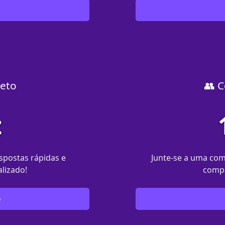
reto
👥 
t
espostas rápidas e
Junte-se a uma com
lizado!
compa
e