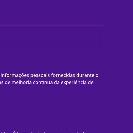
s informações pessoais fornecidas durante o
ns de melhoria contínua da experiência de