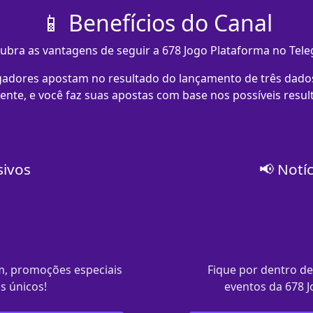
📱 Benefícios do Canal
ubra as vantagens de seguir a 678 Jogo Plataforma no Tel
gadores apostam no resultado do lançamento de três dados
iente, e você faz suas apostas com base nos possíveis resul
sivos
📢 Notí
m, promoções especiais
Fique por dentro d
s únicos!
eventos da 678 