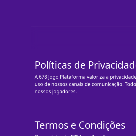
Políticas de Privacida
A 678 Jogo Plataforma valoriza a privacida
uso de nossos canais de comunicação. Todos
nossos jogadores.
Termos e Condições