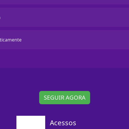
a
aticamente
SEGUIR AGORA
Acessos