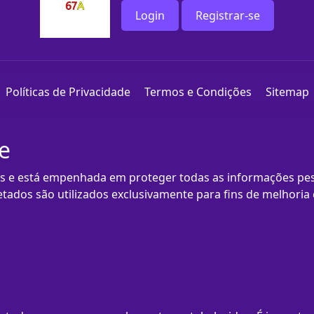
Login
Registrar-se
Políticas de Privacidade
Termos e Condições
Sitemap
de
ios e está empenhada em proteger todas as informações pe
tados são utilizados exclusivamente para fins de melhoria