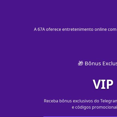
A 67A oferece entretenimento online com q
🎁 Bônus Exclu
VIP
Receba bônus exclusivos do Telegra
e códigos promocionai