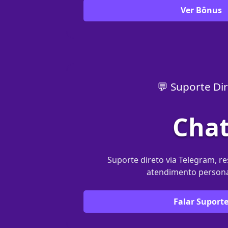
Ver Bônus
💬 Suporte Di
Cha
Suporte direto via Telegram, r
atendimento persona
Falar Suport