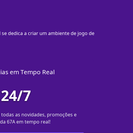
l se dedica a criar um ambiente de jogo de
cias em Tempo Real
24/7
e todas as novidades, promoções e
 da 67A em tempo real!