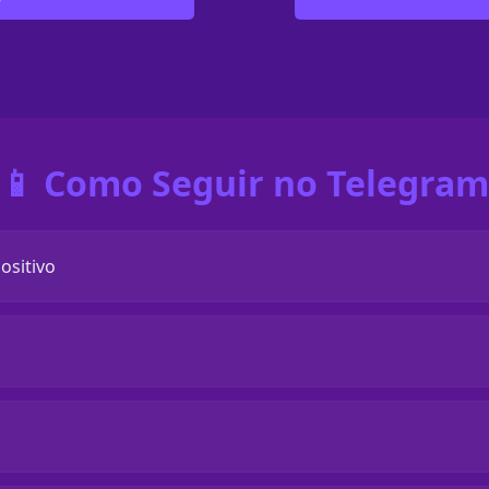
📱 Como Seguir no Telegram
ositivo