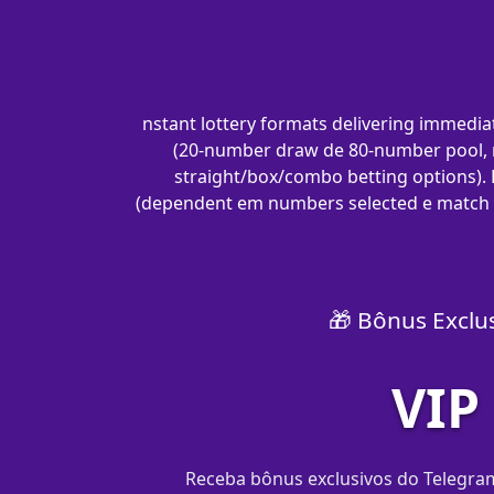
nstant lottery formats delivering immediate
(20-number draw de 80-number pool, mu
straight/box/combo betting options). 
(dependent em numbers selected e match req
🎁 Bônus Exclu
VIP
Receba bônus exclusivos do Telegra