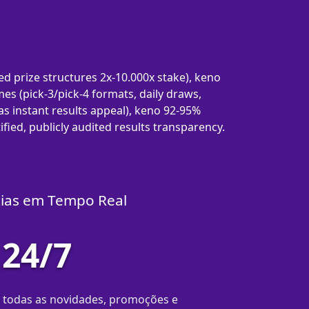
red prize structures 2x-10.000x stake), keno
s (pick-3/pick-4 formats, daily draws,
s instant results appeal), keno 92-95%
ied, publicly audited results transparency.
cias em Tempo Real
24/7
e todas as novidades, promoções e