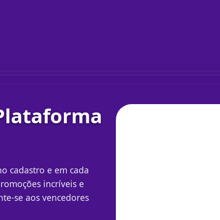
Plataforma
no cadastro e em cada
romoções incríveis e
unte-se aos vencedores