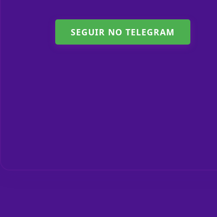
SEGUIR NO TELEGRAM