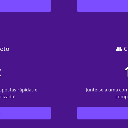
reto
👥 
t
espostas rápidas e
Junte-se a uma com
lizado!
compa
e