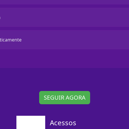
a
aticamente
SEGUIR AGORA
Acessos