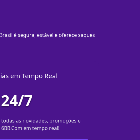
asil é segura, estável e oferece saques
cias em Tempo Real
24/7
e todas as novidades, promoções e
 6BB.Com em tempo real!