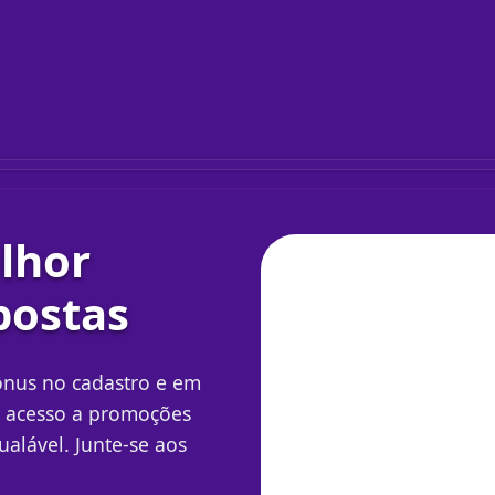
lhor
postas
ônus no cadastro e em
m acesso a promoções
ualável. Junte-se aos