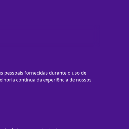
s pessoais fornecidas durante o uso de
elhoria contínua da experiência de nossos