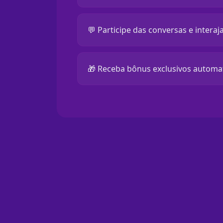
💬 Participe das conversas e interaj
🎁 Receba bônus exclusivos autom