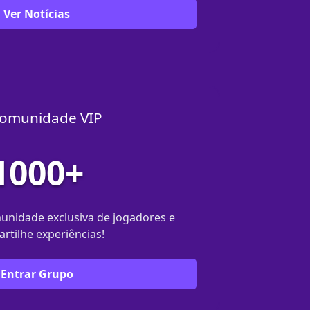
Ver Notícias
Comunidade VIP
1000+
unidade exclusiva de jogadores e
rtilhe experiências!
Entrar Grupo