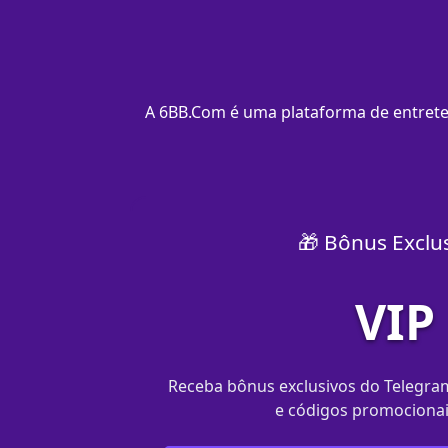
A 6BB.Com é uma plataforma de entreten
🎁 Bônus Exclu
VIP
Receba bônus exclusivos do Telegra
e códigos promocionai