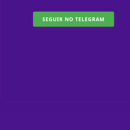
SEGUIR NO TELEGRAM