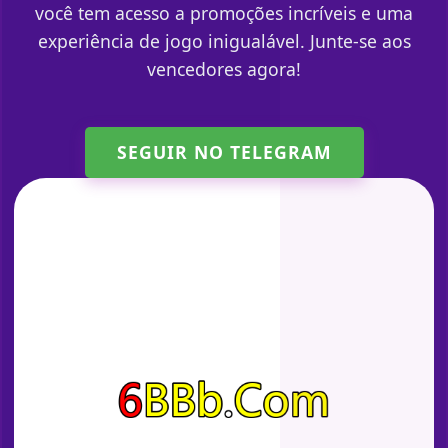
você tem acesso a promoções incríveis e uma
experiência de jogo inigualável. Junte-se aos
vencedores agora!
SEGUIR NO TELEGRAM