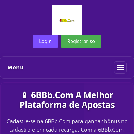
Login
Registrar-se
Menu
📱 6BBb.Com A Melhor
Plataforma de Apostas
Cadastre-se na 6BBb.Com para ganhar bônus no
cadastro e em cada recarga. Com a 6BBb.Com,