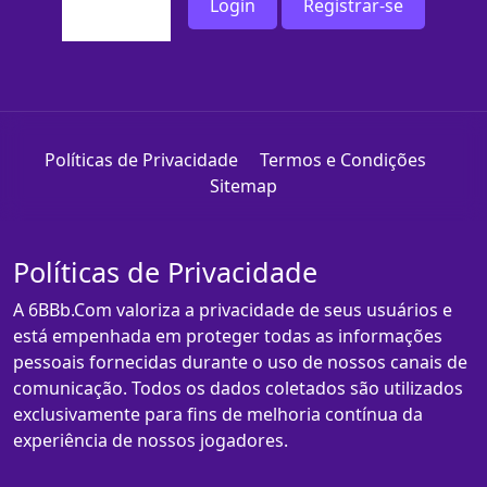
Login
Registrar-se
Políticas de Privacidade
Termos e Condições
Sitemap
Políticas de Privacidade
A 6BBb.Com valoriza a privacidade de seus usuários e
está empenhada em proteger todas as informações
pessoais fornecidas durante o uso de nossos canais de
comunicação. Todos os dados coletados são utilizados
exclusivamente para fins de melhoria contínua da
experiência de nossos jogadores.