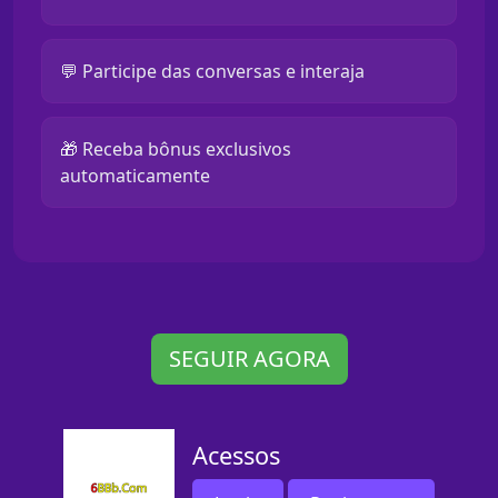
💬 Participe das conversas e interaja
🎁 Receba bônus exclusivos
automaticamente
SEGUIR AGORA
Acessos