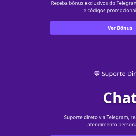
Receba bônus exclusivos do Telegra
e códigos promocionai
Ver Bônus
💬 Suporte Di
Cha
Suporte direto via Telegram, r
atendimento persona