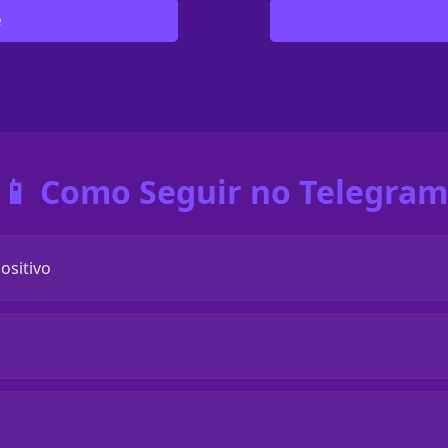
e
📱 Como Seguir no Telegram
ositivo