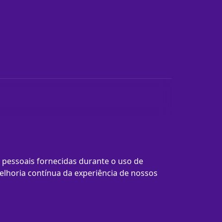
 pessoais fornecidas durante o uso de
elhoria contínua da experiência de nossos