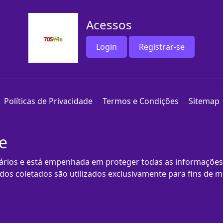
Acessos
Login
Registrar-se
Políticas de Privacidade
Termos e Condições
Sitemap
de
uários e está empenhada em proteger todas as informações
os coletados são utilizados exclusivamente para fins de m