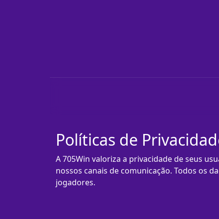
Políticas de Privacida
A 705Win valoriza a privacidade de seus us
nossos canais de comunicação. Todos os dad
jogadores.