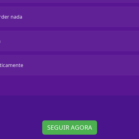
erder nada
a
aticamente
SEGUIR AGORA