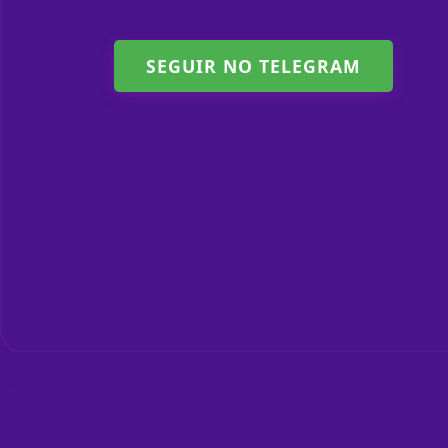
SEGUIR NO TELEGRAM