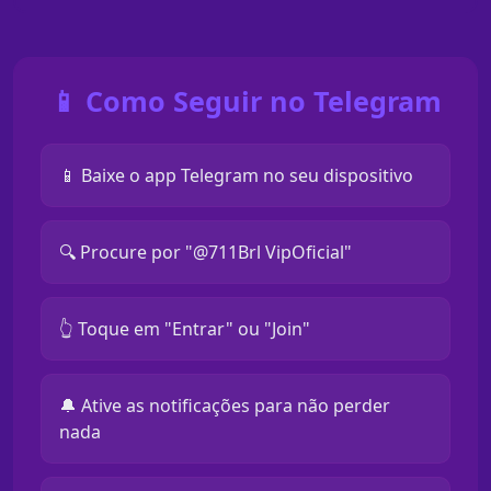
📱 Como Seguir no Telegram
📱 Baixe o app Telegram no seu dispositivo
🔍 Procure por "@711Brl VipOficial"
👆 Toque em "Entrar" ou "Join"
🔔 Ative as notificações para não perder
nada