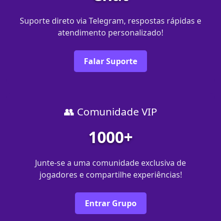
Suporte direto via Telegram, respostas rápidas e
atendimento personalizado!
Falar Suporte
👥 Comunidade VIP
1000+
Junte-se a uma comunidade exclusiva de
jogadores e compartilhe experiências!
Entrar Grupo