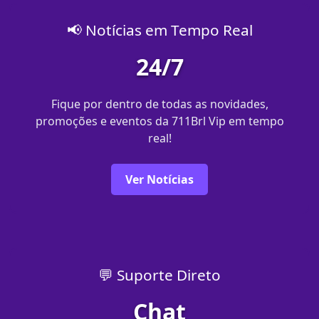
📢 Notícias em Tempo Real
24/7
Fique por dentro de todas as novidades,
promoções e eventos da 711Brl Vip em tempo
real!
Ver Notícias
💬 Suporte Direto
Chat