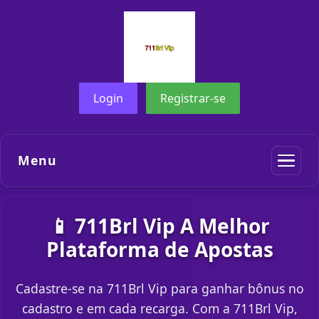
Login
Registrar-se
Menu
📱 711Brl Vip A Melhor
Plataforma de Apostas
Cadastre-se na 711Brl Vip para ganhar bônus no
cadastro e em cada recarga. Com a 711Brl Vip,