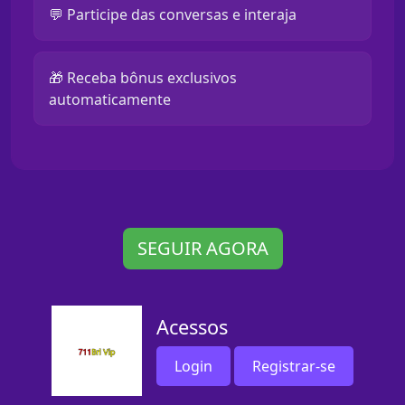
💬 Participe das conversas e interaja
🎁 Receba bônus exclusivos
automaticamente
SEGUIR AGORA
Acessos
Login
Registrar-se