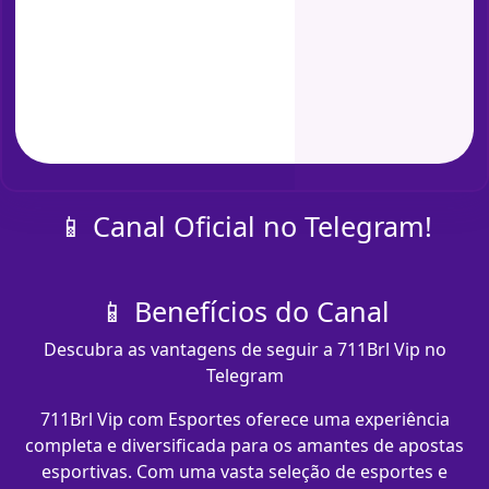
📱 Canal Oficial no Telegram!
📱 Benefícios do Canal
Descubra as vantagens de seguir a 711Brl Vip no
Telegram
711Brl Vip com​ Esportes oferece uma experiência
completa e diversificada para os amantes de apostas
esportivas. Com uma vasta seleção de esportes e