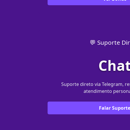
💬 Suporte Di
Cha
Suporte direto via Telegram, r
atendimento persona
Falar Suport