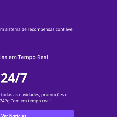
 um sistema de recompensas confiável.
cias em Tempo Real
24/7
e todas as novidades, promoções e
 74Pg.Com em tempo real!
Ver Notícias