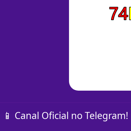
📱 Canal Oficial no Telegram!