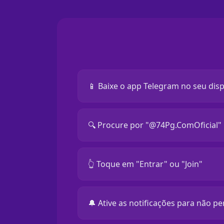
📱 Baixe o app Telegram no seu disp
🔍 Procure por "@74Pg.ComOficial"
👆 Toque em "Entrar" ou "Join"
🔔 Ative as notificações para não p