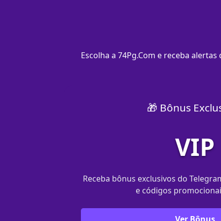
Escolha a 74Pg.Com e receba alertas 
🎁 Bônus Exclu
VIP
Receba bônus exclusivos do Telegra
e códigos promocionai
Ver Bônus