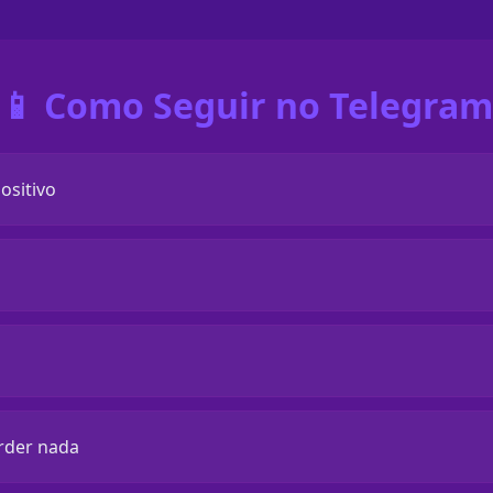
📱 Como Seguir no Telegram
ositivo
erder nada