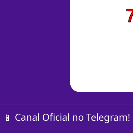
📱 Canal Oficial no Telegram!