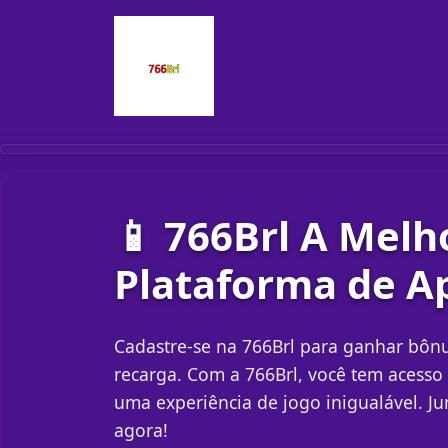
📱 766Brl A Melh
Plataforma de A
Cadastre-se na 766Brl para ganhar bôn
recarga. Com a 766Brl, você tem acesso 
uma experiência de jogo inigualável. J
agora!