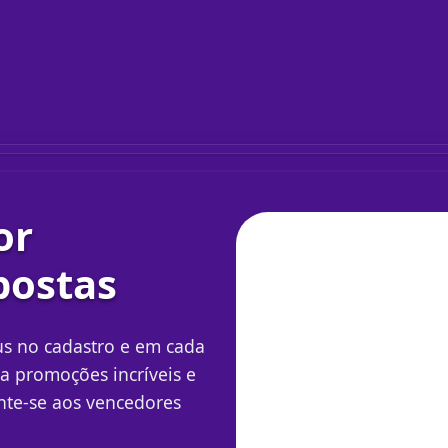
or
postas
us no cadastro e em cada
a promoções incríveis e
unte-se aos vencedores