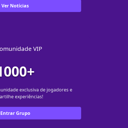
Ver Notícias
Comunidade VIP
1000+
unidade exclusiva de jogadores e
rtilhe experiências!
Entrar Grupo