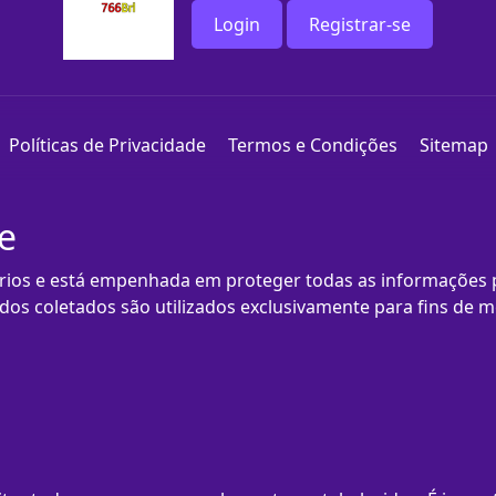
Login
Registrar-se
Políticas de Privacidade
Termos e Condições
Sitemap
de
uários e está empenhada em proteger todas as informações 
os coletados são utilizados exclusivamente para fins de m