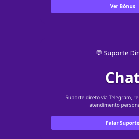
Ver Bônus
💬 Suporte Di
Cha
Suporte direto via Telegram, r
atendimento persona
Falar Suport