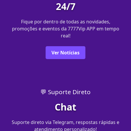
24/7
Fique por dentro de todas as novidades,
promoções e eventos da 7777Vip APP em tempo
real!
Ver Notícias
💬 Suporte Direto
Chat
Suporte direto via Telegram, respostas rápidas e
atendimento personalizado!