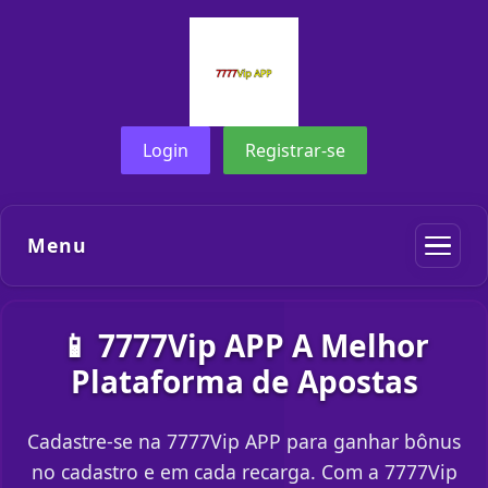
Login
Registrar-se
Menu
📱 7777Vip APP A Melhor
Plataforma de Apostas
Cadastre-se na 7777Vip APP para ganhar bônus
no cadastro e em cada recarga. Com a 7777Vip