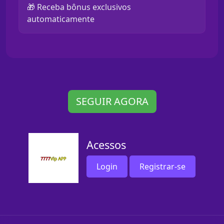
🎁 Receba bônus exclusivos
automaticamente
SEGUIR AGORA
Acessos
Login
Registrar-se