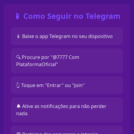
📱 Como Seguir no Telegram
📱 Baixe o app Telegram no seu dispositivo
🔍 Procure por "@7777 Com
PlataformaOficial"
👆 Toque em "Entrar" ou "Join"
🔔 Ative as notificações para não perder
nada