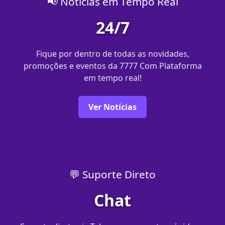
📢 Notícias em Tempo Real
24/7
Fique por dentro de todas as novidades,
promoções e eventos da 7777 Com Plataforma
em tempo real!
Ver Notícias
💬 Suporte Direto
Chat