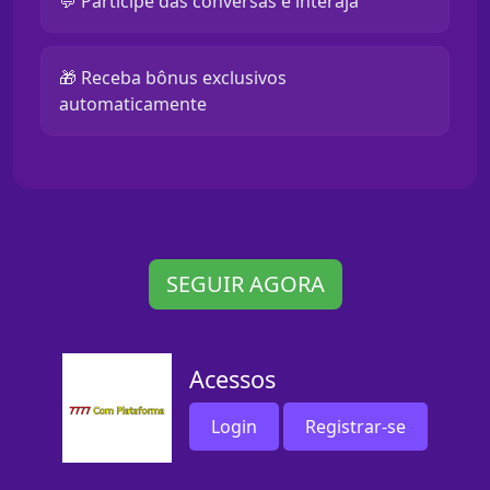
💬 Participe das conversas e interaja
🎁 Receba bônus exclusivos
automaticamente
SEGUIR AGORA
Acessos
Login
Registrar-se