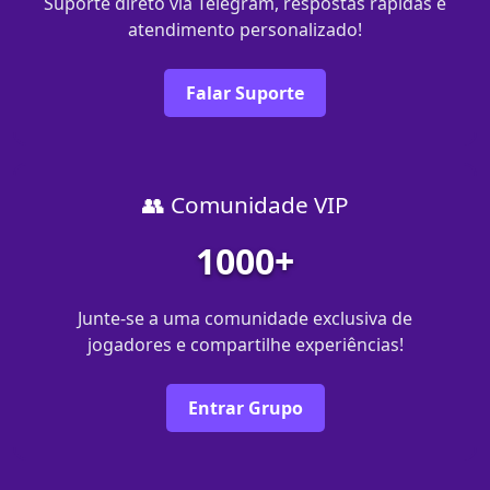
Suporte direto via Telegram, respostas rápidas e
atendimento personalizado!
Falar Suporte
👥 Comunidade VIP
1000+
Junte-se a uma comunidade exclusiva de
jogadores e compartilhe experiências!
Entrar Grupo