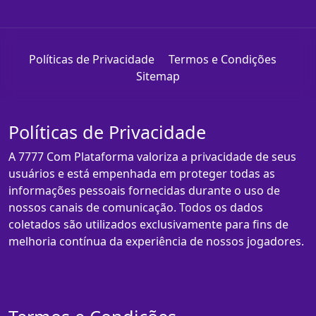
Políticas de Privacidade
Termos e Condições
Sitemap
Políticas de Privacidade
A 7777 Com Plataforma valoriza a privacidade de seus
usuários e está empenhada em proteger todas as
informações pessoais fornecidas durante o uso de
nossos canais de comunicação. Todos os dados
coletados são utilizados exclusivamente para fins de
melhoria contínua da experiência de nossos jogadores.