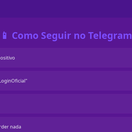
📱 Como Seguir no Telegram
ositivo
oginOficial"
erder nada