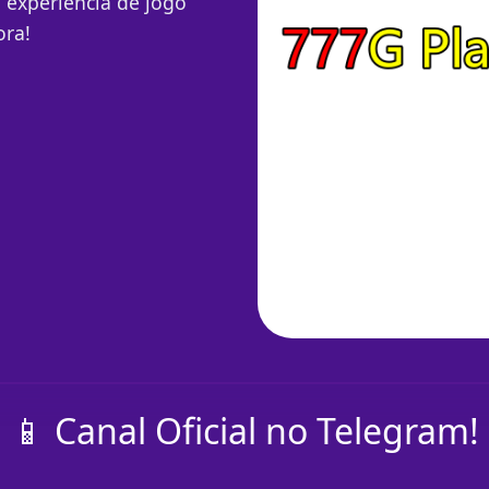
 experiência de jogo
ora!
📱 Canal Oficial no Telegram!