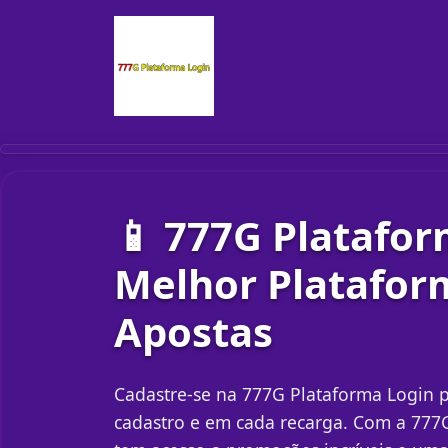
📱 777G Platafor
Melhor Platafor
Apostas
Cadastre-se na 777G Plataforma Login 
cadastro e em cada recarga. Com a 777