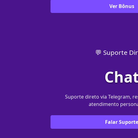
Ver Bônus
💬 Suporte Di
Cha
Suporte direto via Telegram, r
atendimento persona
Falar Suport