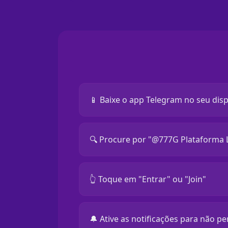
📱 Baixe o app Telegram no seu disp
🔍 Procure por "@777G Plataforma L
👆 Toque em "Entrar" ou "Join"
🔔 Ative as notificações para não p