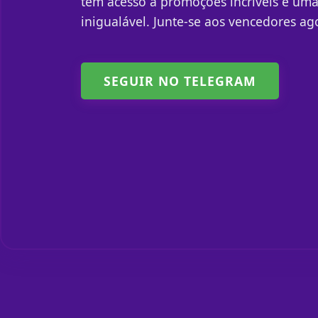
tem acesso a promoções incríveis e uma
inigualável. Junte-se aos vencedores ag
SEGUIR NO TELEGRAM