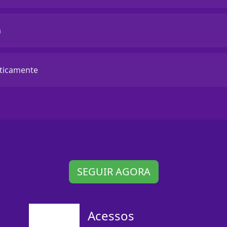
a
aticamente
SEGUIR AGORA
Acessos