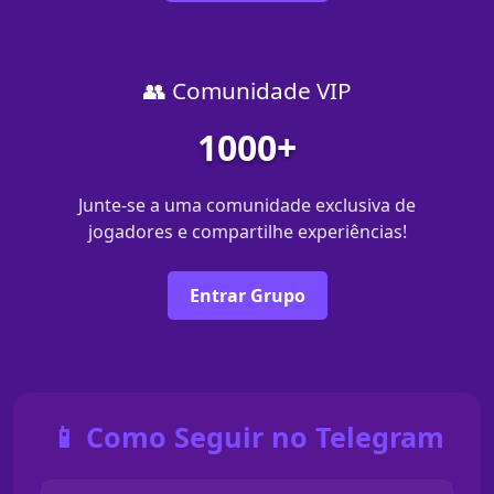
👥 Comunidade VIP
1000+
Junte-se a uma comunidade exclusiva de
jogadores e compartilhe experiências!
Entrar Grupo
📱 Como Seguir no Telegram