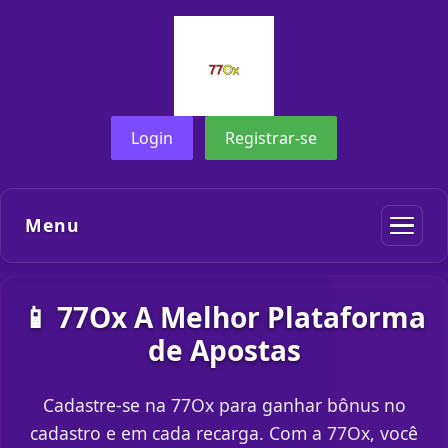
Login
Registrar-se
Menu
📱 77Ox A Melhor Plataforma
de Apostas
Cadastre-se na 77Ox para ganhar bônus no
cadastro e em cada recarga. Com a 77Ox, você