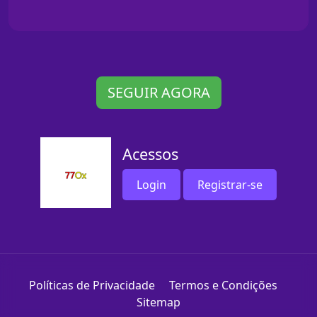
SEGUIR AGORA
Acessos
Login
Registrar-se
Políticas de Privacidade
Termos e Condições
Sitemap