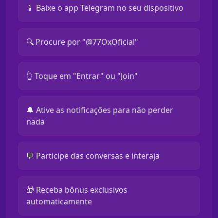
📱 Baixe o app Telegram no seu dispositivo
🔍 Procure por "@77OxOficial"
👆 Toque em "Entrar" ou "Join"
🔔 Ative as notificações para não perder
nada
💬 Participe das conversas e interaja
🎁 Receba bônus exclusivos
automaticamente