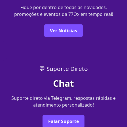
Fique por dentro de todas as novidades,
promoções e eventos da 77Ox em tempo real!
Ver Notícias
💬 Suporte Direto
Chat
Suporte direto via Telegram, respostas rápidas e
atendimento personalizado!
Falar Suporte