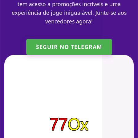
tem acesso a promoções incríveis e uma
experiência de jogo inigualável. Junte-se aos
vencedores agora!
SEGUIR NO TELEGRAM