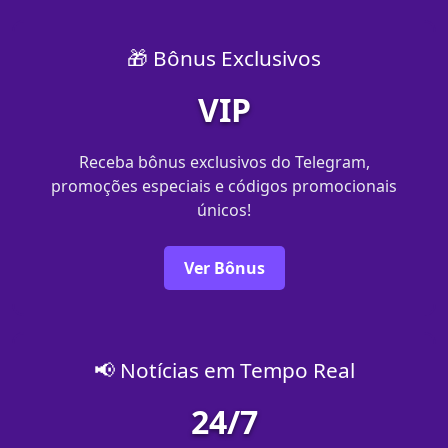
🎁 Bônus Exclusivos
VIP
Receba bônus exclusivos do Telegram,
promoções especiais e códigos promocionais
únicos!
Ver Bônus
📢 Notícias em Tempo Real
24/7