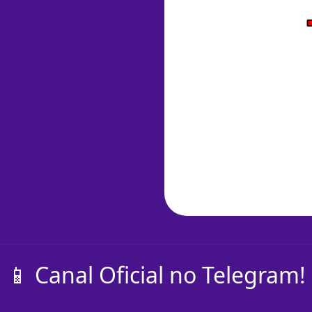
📱 Canal Oficial no Telegram!