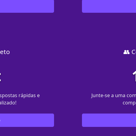
reto
👥 
t
espostas rápidas e
Junte-se a uma com
lizado!
compa
e