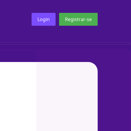
Login
Registrar-se