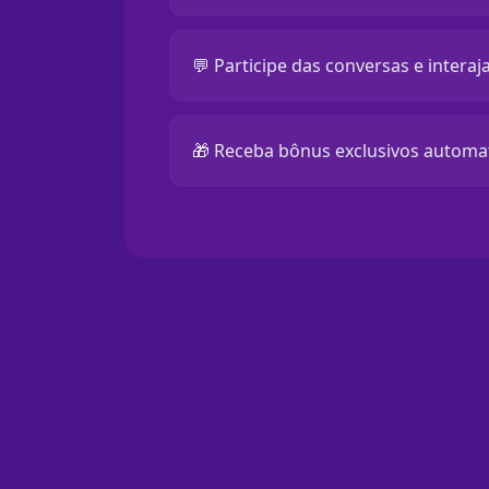
💬 Participe das conversas e interaj
🎁 Receba bônus exclusivos autom