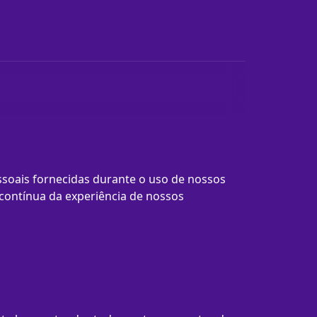
ssoais fornecidas durante o uso de nossos
 contínua da experiência de nossos